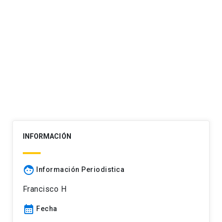
INFORMACIÓN
face
Información Periodistica
Francisco H
calendar_month
Fecha