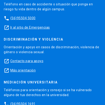
Teléfono en caso de accidente o situación que ponga en
riesgo tu vida dentro de algún campus.
phone
(56)95504 5000
launch
Ir al sitio de Emergencias
DISCRIMINACIÓN Y VIOLENCIA
Orientación y apoyo en casos de discriminación, violencia de
género o violencia sexual.
launch
Contacto para apoyo
launch
Más orientación
MEDIACIÓN UNIVERSITARIA
Teléfonos para orientación y consejo si se ha vulnerado
alguno de tus derechos en la universidad.
phone
(56)95504 1691