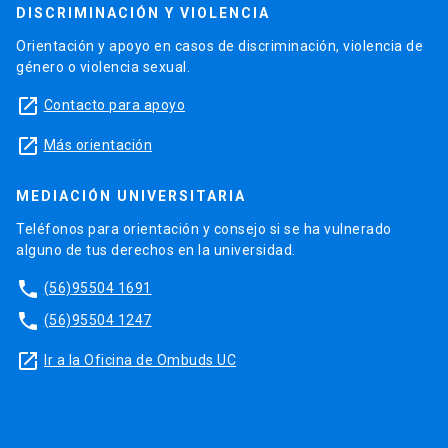
DISCRIMINACIÓN Y VIOLENCIA
Orientación y apoyo en casos de discriminación, violencia de
género o violencia sexual.
launch
Contacto para apoyo
launch
Más orientación
MEDIACIÓN UNIVERSITARIA
Teléfonos para orientación y consejo si se ha vulnerado
alguno de tus derechos en la universidad.
phone
(56)95504 1691
phone
(56)95504 1247
launch
Ir a la Oficina de Ombuds UC