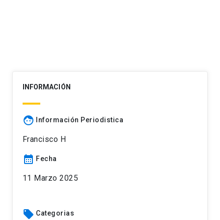
INFORMACIÓN
face
Información Periodistica
Francisco H
calendar_month
Fecha
11 Marzo 2025
local_offer
Categorias