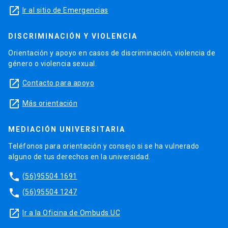
launch
Ir al sitio de Emergencias
DISCRIMINACIÓN Y VIOLENCIA
Orientación y apoyo en casos de discriminación, violencia de
género o violencia sexual.
launch
Contacto para apoyo
launch
Más orientación
MEDIACIÓN UNIVERSITARIA
Teléfonos para orientación y consejo si se ha vulnerado
alguno de tus derechos en la universidad.
phone
(56)95504 1691
phone
(56)95504 1247
launch
Ir a la Oficina de Ombuds UC