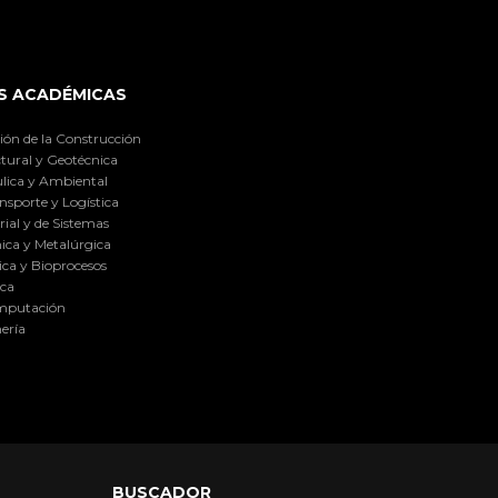
S ACADÉMICAS
ión de la Construcción
tural y Geotécnica
lica y Ambiental
nsporte y Logística
ial y de Sistemas
ica y Metalúrgica
ca y Bioprocesos
ica
omputación
ería
BUSCADOR