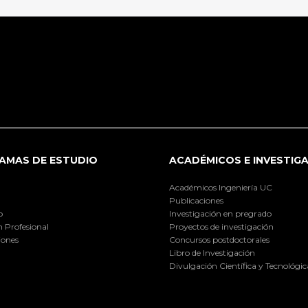
AMAS DE ESTUDIO
ACADÉMICOS E INVESTIG
Académicos Ingeniería UC
Publicaciones
o
Investigación en pregrado
 Profesional
Proyectos de investigación
iones
Concursos postdoctorales
Libro de Investigación
Divulgación Científica y Tecnológic