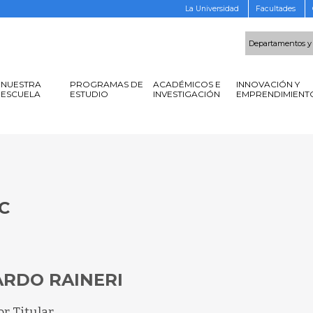
La Universidad
Facultades
Departamentos y
NUESTRA
PROGRAMAS DE
ACADÉMICOS E
INNOVACIÓN Y
ESCUELA
ESTUDIO
INVESTIGACIÓN
EMPRENDIMIENT
C
ARDO RAINERI
or Titular