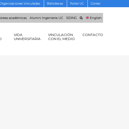
Organizaciones Vinculadas
Bibliotecas
Portal UC
Correo
 áreas académicas
Alumni Ingenieria UC
SIDING
English
VIDA
VINCULACIÓN
CONTACTO
O
UNIVERSITARIA
CON EL MEDIO