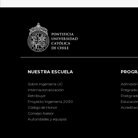
NUESTRA ESCUELA
PROGR
Sobre Ingeniería UC
Admisión
Internacionalización
Pregrado
Retribuye
Postgrad
Proyecto Ingeniería 2030
Educación
Código de Honor
Acreditac
Consejo Asesor
Autoridades y equipos