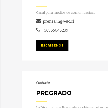
Canal para medios de comunicación.
prensa.ing@uc.cl
+56955045239
ESCRÍBENOS
Contacto
PREGRADO
La Dirección de Pregrado se ubica en el prime