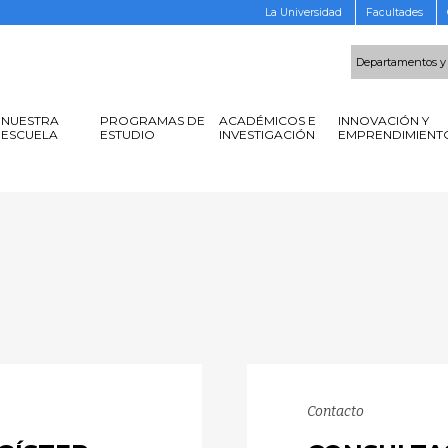
La Universidad
Facultades
Departamentos y
NUESTRA
PROGRAMAS DE
ACADÉMICOS E
INNOVACIÓN Y
ESCUELA
ESTUDIO
INVESTIGACIÓN
EMPRENDIMIENT
Contacto