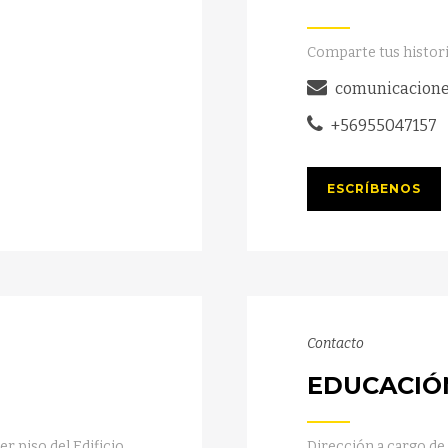
Comparte tus histori
comunicacione
+56955047157
ESCRÍBENOS
Contacto
EDUCACIÓ
r piso del Edificio
Dirección a cargo de 