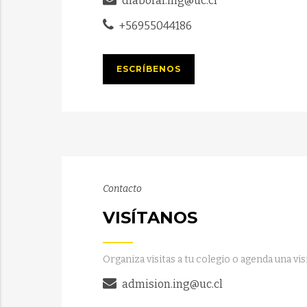
dlaboral.ing@uc.cl
+56955044186
ESCRÍBENOS
Contacto
VISÍTANOS
Organiza visitas a tu colegio o agenda una vis
admision.ing@uc.cl