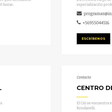
00 horas.
especialización profe
programas@ing
+56955044516
ESCRÍBENOS
Contacto
L
CENTRO D
s.
El CAi se encuentra e
Rondanelli.