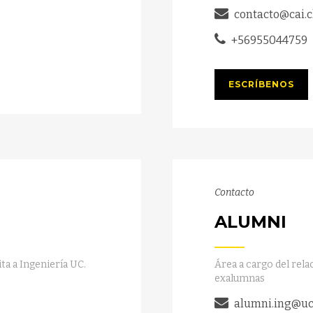
contacto@cai.c
+56955044759
ESCRÍBENOS
Contacto
ALUMNI
ita a Ingeniería UC.
Área a cargo del rel
exalumnas
alumni.ing@uc.