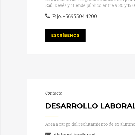
Raúl Devés y atiende público entre 9:30 y 15:
Fijo: +5695504 4200
ESCRÍBENOS
Contacto
DESARROLLO LABORA
Área a cargo del reclutamiento de ex alumno