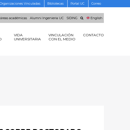
Organizaciones Vinculadas
Bibliotecas
Portal UC
Correo
 áreas académicas
Alumni Ingenieria UC
SIDING
English
VIDA
VINCULACIÓN
CONTACTO
O
UNIVERSITARIA
CON EL MEDIO