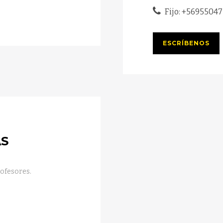
Fijo: +5695504
ESCRÍBENOS
AS
rofesores.