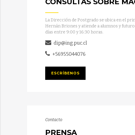
CONSULTAS SOBRE MA
La Dirección de Postgrado se ubica en el prim
Hernán Briones y atiende a alumnos y futuro
días entre 9:00 y 16:30 horas.
dip@ing.puc.cl
+56955044076
ESCRÍBENOS
Contacto
PRENSA