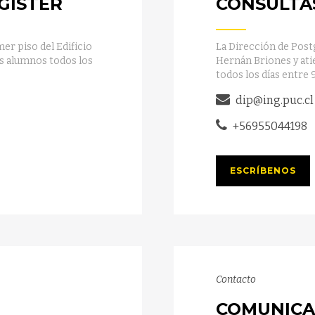
GÍSTER
CONSULTA
er piso del Edificio
La Dirección de Postg
s alumnos todos los
Hernán Briones y ati
todos los días entre 
dip@ing.puc.cl
+56955044198
ESCRÍBENOS
Contacto
COMUNICA