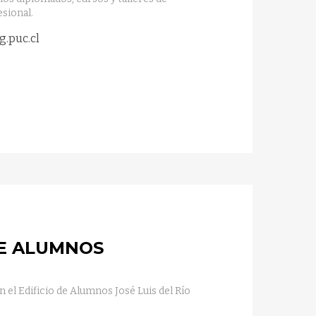
sional.
.puc.cl
E ALUMNOS
n el Edificio de Alumnos José Luis del Río