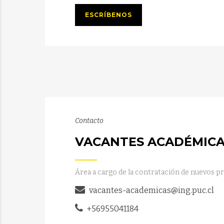
ESCRÍBENOS
Contacto
VACANTES ACADÉMIC
Área a cargo de la contratación de nuevos p
vacantes-academicas@ing.puc.cl
+56955041184