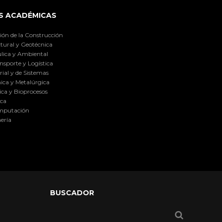
S ACADÉMICAS
ión de la Construcción
tural y Geotécnica
lica y Ambiental
nsporte y Logística
ial y de Sistemas
ica y Metalúrgica
ca y Bioprocesos
ica
omputación
ería
BUSCADOR