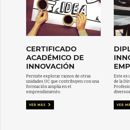
CERTIFICADO
DIP
ACADÉMICO DE
INN
INNOVACIÓN
EMP
Permite explorar ramos de otras
Este es 
unidades UC que contribuyen con una
de la Di
formación amplia en el
Profesio
emprendimiento.
diversos
VER MÁS
VER M