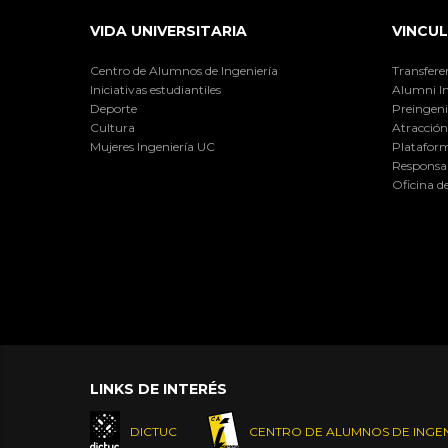
VIDA UNIVERSITARIA
VINCUL
Centro de Alumnos de Ingeniería
Transfere
Iniciativas estudiantiles
Alumni I
Deporte
Preingeni
Cultura
Atracción 
Mujeres Ingeniería UC
Plataform
Responsab
Oficina d
LINKS DE INTERÉS
DICTUC
CENTRO DE ALUMNOS DE INGEN