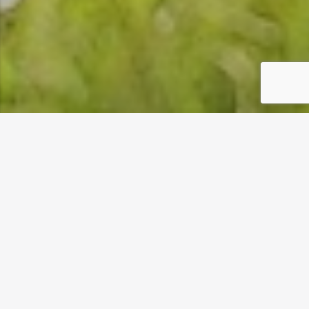
ADMISIÓN PREGRADO
INGENIERÍA CIVIL
LICENCIATURA EN INGENIERÍA EN CIENCIA DE LA COMPUTACIÓN
ACREDITACIÓN PREGRADO
PLAN DE MEJORA CONTINUA
APOYO INTEGRAL
GUÍA DEL ESTUDIANTE 2023
Home
»
Programas de Estudio
»
Pregrado
PREGRADO
Toda la información sobre el Plan de