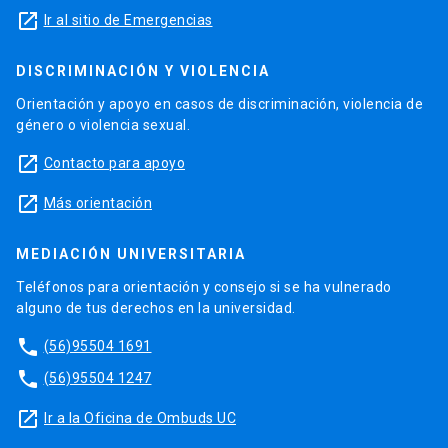
launch
Ir al sitio de Emergencias
DISCRIMINACIÓN Y VIOLENCIA
Orientación y apoyo en casos de discriminación, violencia de
género o violencia sexual.
launch
Contacto para apoyo
launch
Más orientación
MEDIACIÓN UNIVERSITARIA
Teléfonos para orientación y consejo si se ha vulnerado
alguno de tus derechos en la universidad.
phone
(56)95504 1691
phone
(56)95504 1247
launch
Ir a la Oficina de Ombuds UC