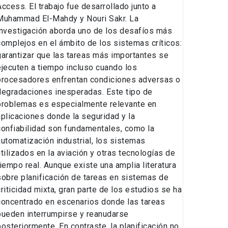
Access. El trabajo fue desarrollado junto a
Muhammad El-Mahdy y Nouri Sakr. La
investigación aborda uno de los desafíos más
complejos en el ámbito de los sistemas críticos:
garantizar que las tareas más importantes se
ejecuten a tiempo incluso cuando los
procesadores enfrentan condiciones adversas o
degradaciones inesperadas. Este tipo de
problemas es especialmente relevante en
aplicaciones donde la seguridad y la
confiabilidad son fundamentales, como la
automatización industrial, los sistemas
utilizados en la aviación y otras tecnologías de
tiempo real. Aunque existe una amplia literatura
sobre planificación de tareas en sistemas de
criticidad mixta, gran parte de los estudios se ha
concentrado en escenarios donde las tareas
pueden interrumpirse y reanudarse
posteriormente. En contraste, la planificación no