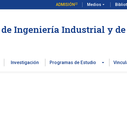
ADMISIÓN
Medios
arrow_drop_down
Biblio
de Ingeniería Industrial y d
Investigación
Programas de Estudio
Vincul