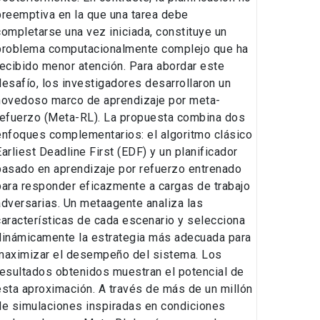
preemptiva en la que una tarea debe
completarse una vez iniciada, constituye un
problema computacionalmente complejo que ha
recibido menor atención. Para abordar este
desafío, los investigadores desarrollaron un
novedoso marco de aprendizaje por meta-
refuerzo (Meta-RL). La propuesta combina dos
enfoques complementarios: el algoritmo clásico
Earliest Deadline First (EDF) y un planificador
basado en aprendizaje por refuerzo entrenado
para responder eficazmente a cargas de trabajo
adversarias. Un metaagente analiza las
características de cada escenario y selecciona
dinámicamente la estrategia más adecuada para
maximizar el desempeño del sistema. Los
resultados obtenidos muestran el potencial de
esta aproximación. A través de más de un millón
de simulaciones inspiradas en condiciones