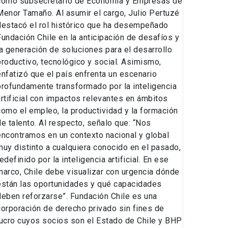
como subsecretario de Economía y Empresas de
Menor Tamaño. Al asumir el cargo, Julio Pertuzé
destacó el rol histórico que ha desempeñado
Fundación Chile en la anticipación de desafíos y
la generación de soluciones para el desarrollo
productivo, tecnológico y social. Asimismo,
enfatizó que el país enfrenta un escenario
profundamente transformado por la inteligencia
artificial con impactos relevantes en ámbitos
como el empleo, la productividad y la formación
de talento. Al respecto, señalo que: “Nos
encontramos en un contexto nacional y global
muy distinto a cualquiera conocido en el pasado,
edefinido por la inteligencia artificial. En ese
marco, Chile debe visualizar con urgencia dónde
están las oportunidades y qué capacidades
deben reforzarse”. Fundación Chile es una
corporación de derecho privado sin fines de
lucro cuyos socios son el Estado de Chile y BHP