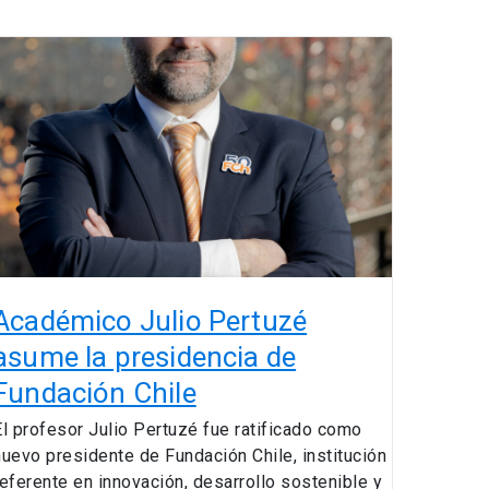
Académico
ulio
Pertuzé
asume
a
residencia
de
Fundación
hile
Académico Julio Pertuzé
asume la presidencia de
Fundación Chile
El profesor Julio Pertuzé fue ratificado como
nuevo presidente de Fundación Chile, institución
referente en innovación, desarrollo sostenible y