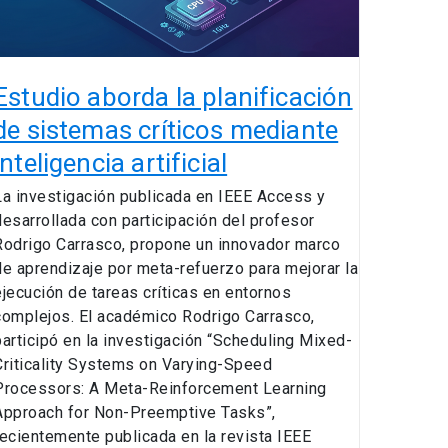
mediante
nteligencia
rtificial
Estudio aborda la planificación
de sistemas críticos mediante
inteligencia artificial
La investigación publicada en IEEE Access y
desarrollada con participación del profesor
Rodrigo Carrasco, propone un innovador marco
de aprendizaje por meta-refuerzo para mejorar la
ejecución de tareas críticas en entornos
complejos. El académico Rodrigo Carrasco,
participó en la investigación “Scheduling Mixed-
Criticality Systems on Varying-Speed
Processors: A Meta-Reinforcement Learning
Approach for Non-Preemptive Tasks”,
recientemente publicada en la revista IEEE