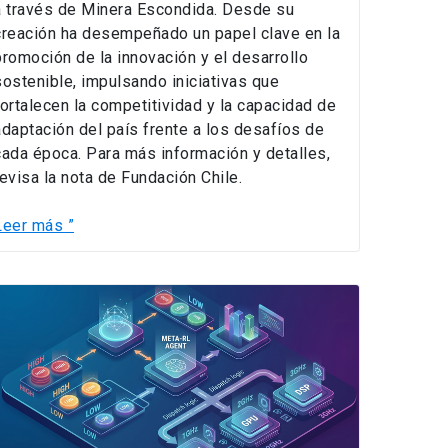
a través de Minera Escondida. Desde su
creación ha desempeñado un papel clave en la
promoción de la innovación y el desarrollo
sostenible, impulsando iniciativas que
fortalecen la competitividad y la capacidad de
adaptación del país frente a los desafíos de
cada época. Para más información y detalles,
revisa la nota de Fundación Chile.
Leer más ”
Estudio
aborda
a
lanificación
de
sistemas
ríticos