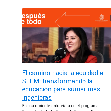
El
camino
hacia
la
equidad
en
STEM:
transformando
la
educación
para
El camino hacia la equidad en
sumar
STEM: transformando la
más
educación para sumar más
ingenieras
ingenieras
En una reciente entrevista en el programa