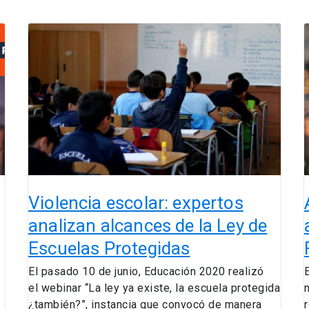
Violencia
escolar:
J
expertos
analizan
alcances
l
de
p
la
Ley
de
C
Escuelas
Protegidas
Violencia escolar: expertos
analizan alcances de la Ley de
Escuelas Protegidas
El pasado 10 de junio, Educación 2020 realizó
el webinar “La ley ya existe, la escuela protegida
¿también?”, instancia que convocó de manera