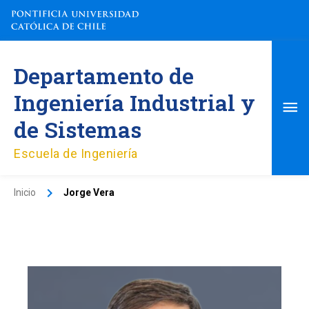
Ir
al
contenido
Me
Departamento de
pri
Ingeniería Industrial y
de Sistemas
Escuela de Ingeniería
Inicio
Jorge Vera