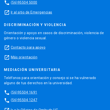
phone
(56)95504 5000
launch
Ir al sitio de Emergencias
DISCRIMINACIÓN Y VIOLENCIA
Orientación y apoyo en casos de discriminación, violencia de
género o violencia sexual.
launch
Contacto para apoyo
launch
Más orientación
MEDIACIÓN UNIVERSITARIA
Teléfonos para orientación y consejo si se ha vulnerado
alguno de tus derechos en la universidad.
phone
(56)95504 1691
phone
(56)95504 1247
Ir a la Oficina de Ombuds UC