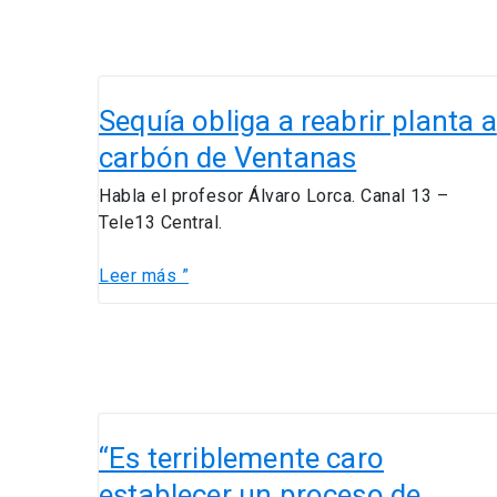
Sequía
obliga
Sequía obliga a reabrir planta a
a
carbón de Ventanas
reabrir
planta
Habla el profesor Álvaro Lorca. Canal 13 –
a
Tele13 Central.
carbón
de
Leer más ”
Ventanas
“Es
terriblemente
“Es terriblemente caro
caro
establecer un proceso de