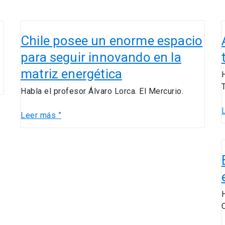
Chile
posee
Chile posee un enorme espacio
un
para seguir innovando en la
enorme
matriz energética
espacio
l
para
t
Habla el profesor Álvaro Lorca. El Mercurio.
seguir
innovando
Leer más ”
en
C
la
matriz
e
energética
e