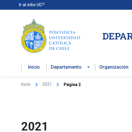
Ir
Ir al sitio UC
al
contenido
DEPAR
Inicio
Departamento
Organización
Inicio
2021
Página 2
2021