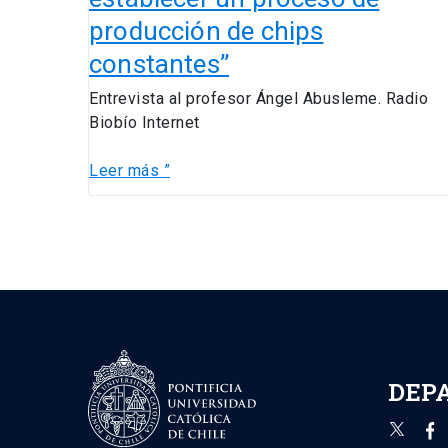
establecer
producción de chips
un
proceso
constantes”
de
Entrevista al profesor Ángel Abusleme. Radio
producción
Biobío Internet
de
chips
Leer más ”
constantes”
DEP