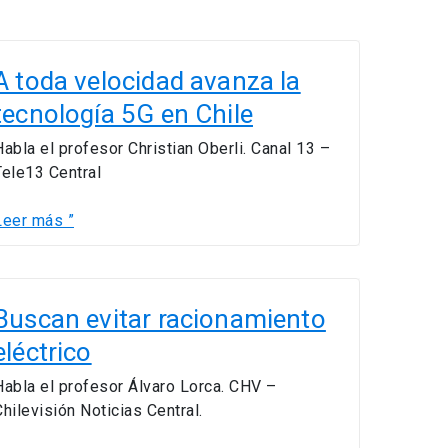
A
toda
A toda velocidad avanza la
velocidad
tecnología 5G en Chile
avanza
a
Habla el profesor Christian Oberli. Canal 13 –
ecnología
Tele13 Central
5G
en
Leer más ”
hile
Buscan
vitar
Buscan evitar racionamiento
racionamiento
eléctrico
léctrico
Habla el profesor Álvaro Lorca. CHV –
Chilevisión Noticias Central.