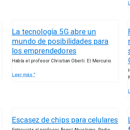
La
tecnología
La tecnología 5G abre un
b
5G
mundo de posibilidades para
abre
2
los emprendedores
un
mundo
Habla el profesor Christian Oberli. El Mercurio
de
posibilidades
Leer más ”
para
k
los
a
emprendedores
t
Escasez
de
Escasez de chips para celulares
l
chips
Entrevista al profesor Ángel Abusleme. Radio