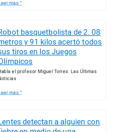
Leer más ”
Robot
asquetbolista
Robot basquetbolista de 2. 08
de
metros y 91 kilos acertó todos
.
sus tiros en los Juegos
08
metros
Olímpicos
y
Habla el profesor Miguel Torres. Las Últimas
91
Noticias
ilos
certó
Leer más ”
todos
sus
iros
Lentes
en
detectan
Lentes detectan a alguien con
os
a
Juegos
fiebre en medio de una