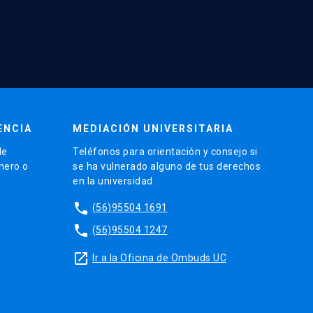
ENCIA
MEDIACIÓN UNIVERSITARIA
de
Teléfonos para orientación y consejo si
énero o
se ha vulnerado alguno de tus derechos
en la universidad.
phone
(56)95504 1691
phone
(56)95504 1247
launch
Ir a la Oficina de Ombuds UC