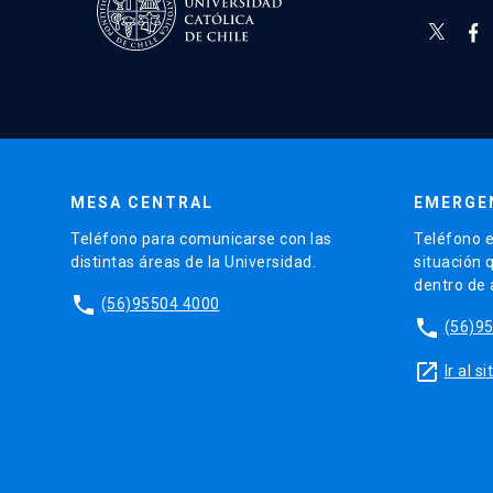
MESA CENTRAL
EMERGE
Teléfono para comunicarse con las
Teléfono e
distintas áreas de la Universidad.
situación 
dentro de
phone
(56)95504 4000
phone
(56)9
launch
Ir al 