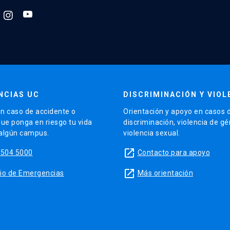
NCIAS UC
DISCRIMINACIÓN Y VIOL
n caso de accidente o
Orientación y apoyo en casos 
que ponga en riesgo tu vida
discriminación, violencia de g
 algún campus.
violencia sexual.
launch
5504 5000
Contacto para apoyo
launch
sitio de Emergencias
Más orientación