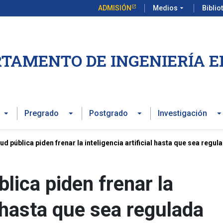
ADMISIÓN
Medios
arrow_drop_down
Biblio
TAMENTO DE INGENIERÍA E
Pregrado
Postgrado
Investigación
ud pública piden frenar la inteligencia artificial hasta que sea regul
lica piden frenar la
l hasta que sea regulada