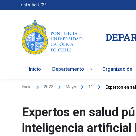
Ir
Ir al sitio UC
al
contenido
DEPAR
Inicio
Departamento
Organización
Inicio
2023
Mayo
11
Expertos en sal
Expertos en salud púb
inteligencia artificia