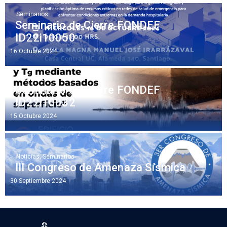
Seminarios
Seminario de Cierre FONDEF
ID22i10050
16 Octubre 2024
Seminarios
Seminario de Cierre FONDEF
ID22i10032
15 Octubre 2024
Noticias
,
Seminarios
III Congreso de Amenaza Sísmica
30 Septiembre 2024