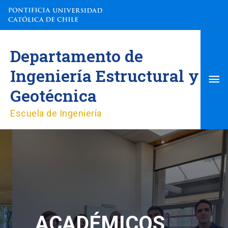
Ir
al
contenido
Me
Departamento de
pri
Ingeniería Estructural y
Geotécnica
Escuela de Ingeniería
ACADÉMICOS