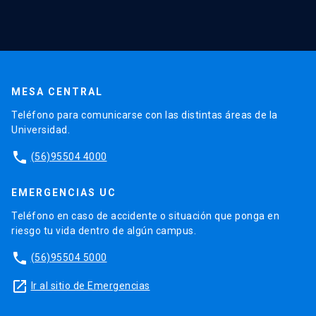
Áreas de Investigación
Centros
Publicaciones
MESA CENTRAL
Proyectos
Teléfono para comunicarse con las distintas áreas de la
Laboratorios
Universidad.
Software
phone
(56)95504 4000
EMERGENCIAS UC
Teléfono en caso de accidente o situación que ponga en
riesgo tu vida dentro de algún campus.
phone
(56)95504 5000
launch
Ir al sitio de Emergencias