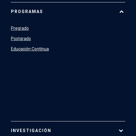
Historia
PROGRAMAS
Actualidad
Académicos
Pregrado
Profesionales y Administrativos
Postgrado
Estudiantes
Educación Contínua
INVESTIGACIÓN