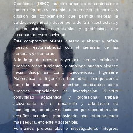
Geotécnica (DIEG), nuestro propósito es contribuir de
manera rigurosa y sostenida a la creación, desarrollo y
difusión de conocimiento que permita mejorar la
calidad, seguridad y desempeño de la infraestructura y
de los sistemas estructurales y geotécnicos que
sustentan nuestra sociedad.
Este compromiso orienta nuestro quehacer y refleja
nuestra responsabilidad con el bienestar de las
personas y el entorno.
A lo largo de nuestra trayectoria, hemos fortalecido
nuestras áreas fundantes y ampliado nuestro alcance
hacia disciplinas como Geociencias, Ingeniería
Matemática e Ingeniería Biomédica, enriqueciendo
tanto la formación de nuestros estudiantes como
nuestras capacidades de investigación. Nuestra
comunidad académica y profesional trabaja
activamente en el desarrollo y adaptación de
tecnologías, métodos y soluciones que responden a los
desafíos actuales, promoviendo una infraestructura
más segura, eficiente y sostenible.
Formamos profesionales e investigadores íntegros,