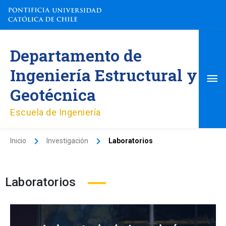
Ir
al
contenido
Me
Departamento de
pri
Ingeniería Estructural y
Geotécnica
Escuela de Ingeniería
Inicio
Investigación
Laboratorios
Laboratorios