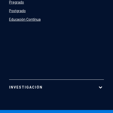
Académicos
Pregrado
Profesionales y Administrativos
Postgrado
Estudiantes
Educación Contínua
INVESTIGACIÓN
Áreas de Investigación
Centros