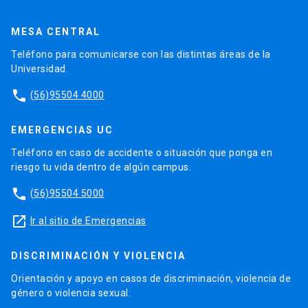
Publicaciones
MESA CENTRAL
Proyectos
Teléfono para comunicarse con las distintas áreas de la
Laboratorios
Universidad.
Software
phone
(56)95504 4000
EMERGENCIAS UC
Teléfono en caso de accidente o situación que ponga en
riesgo tu vida dentro de algún campus.
phone
(56)95504 5000
launch
Ir al sitio de Emergencias
DISCRIMINACIÓN Y VIOLENCIA
Orientación y apoyo en casos de discriminación, violencia de
género o violencia sexual.