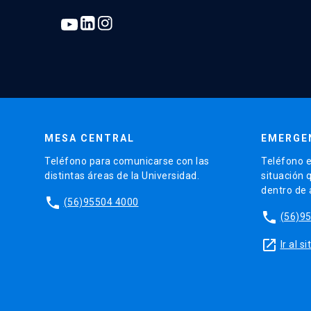
MESA CENTRAL
EMERGE
Teléfono para comunicarse con las
Teléfono e
distintas áreas de la Universidad.
situación 
dentro de
phone
(56)95504 4000
phone
(56)9
launch
Ir al 