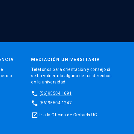
ENCIA
MEDIACIÓN UNIVERSITARIA
de
Teléfonos para orientación y consejo si
énero o
se ha vulnerado alguno de tus derechos
en la universidad.
phone
(56)95504 1691
phone
(56)95504 1247
launch
Ir a la Oficina de Ombuds UC