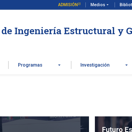
ADMISIÓN
Medios
arrow_drop_down
Biblio
de Ingeniería Estructural y 
Programas
Investigación
Futuro Es