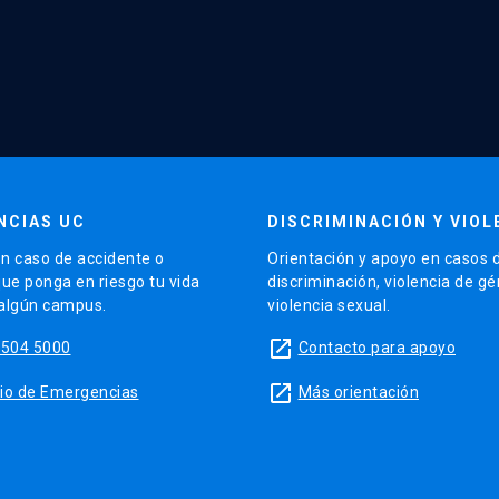
NCIAS UC
DISCRIMINACIÓN Y VIOL
n caso de accidente o
Orientación y apoyo en casos 
que ponga en riesgo tu vida
discriminación, violencia de g
 algún campus.
violencia sexual.
launch
5504 5000
Contacto para apoyo
launch
sitio de Emergencias
Más orientación