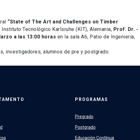
tral
“State of The Art and Challenges on Timber
l Instituto Tecnológico Karlsruhe (KIT), Alemania,
Prof. Dr. -
arzo a las 13:00 horas
en la sala A6, Patio de Ingeniería,
os, investigadores, alumnos de pre y postgrado.
TAMENTO
PROGRAMAS
Pregrado
ad
Postgrado
cos
Educación Contínua