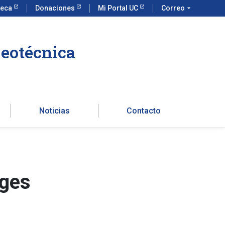
teca
Donaciones
Mi Portal UC
Correo
arrow_drop_down
Geotécnica
Noticias
Contacto
nges