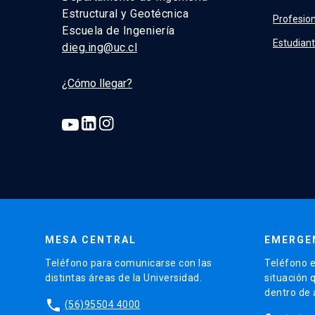
Estructural y Geotécnica
Profesion
Escuela de Ingeniería
Estudian
dieg.ing@uc.cl
¿Cómo llegar?
MESA CENTRAL
EMERGE
Teléfono para comunicarse con las
Teléfono e
distintas áreas de la Universidad.
situación 
dentro de
phone
(56)95504 4000