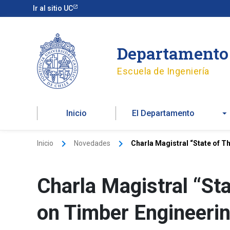
Ir
Ir al sitio UC
al
contenido
Departamento 
Escuela de Ingeniería
Inicio
El Departamento
Inicio
Novedades
Charla Magistral “State of T
Charla Magistral “St
on Timber Engineeri