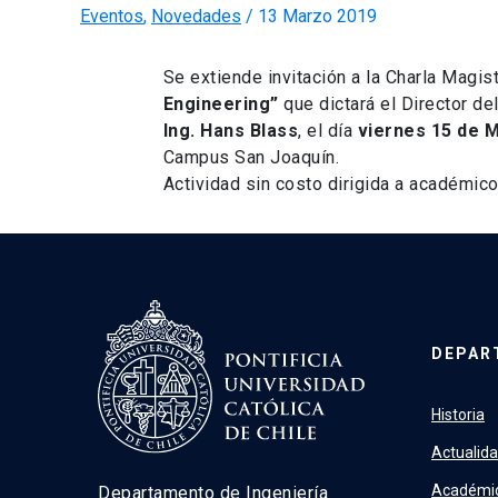
Eventos
,
Novedades
/
13 Marzo 2019
Se extiende invitación a la Charla Magis
Engineering”
que dictará el Director de
Ing. Hans Blass
, el día
viernes 15 de M
Campus San Joaquín.
Actividad sin costo dirigida a académic
DEPAR
Historia
Actualid
Académi
Departamento de Ingeniería