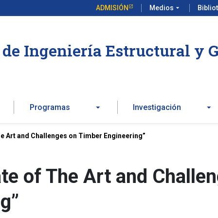
ADMISIÓN
Medios
arrow_drop_down
Biblio
de Ingeniería Estructural y 
Programas
Investigación
he Art and Challenges on Timber Engineering”
ate of The Art and Challe
ng”