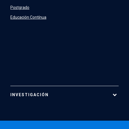
Profesionales y Administrativos
Postgrado
Estudiantes
Educación Contínua
INVESTIGACIÓN
Áreas de Investigación
Centros