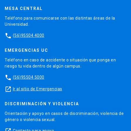
Publicaciones
MESA CENTRAL
Proyectos
Teléfono para comunicarse con las distintas áreas de la
Laboratorios
Universidad.
Software
phone
(56)95504 4000
EMERGENCIAS UC
Teléfono en caso de accidente o situación que ponga en
riesgo tu vida dentro de algún campus.
phone
(56)95504 5000
launch
Ir al sitio de Emergencias
DISCRIMINACIÓN Y VIOLENCIA
Orientación y apoyo en casos de discriminación, violencia de
género o violencia sexual.
Contacto para apoyo