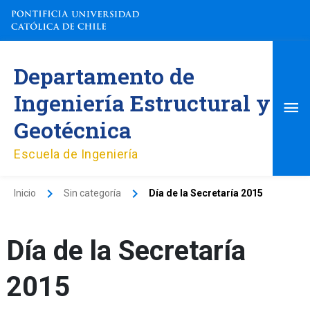
Ir
al
contenido
Me
Departamento de
pri
Ingeniería Estructural y
Geotécnica
Escuela de Ingeniería
Inicio
Sin categoría
Día de la Secretaría 2015
Día de la Secretaría
2015