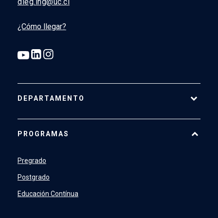
dieg.ing@uc.cl
¿Cómo llegar?
DEPARTAMENTO
Historia
PROGRAMAS
Actualidad
Académicos
Pregrado
Profesionales y Administrativos
Postgrado
Estudiantes
Educación Contínua