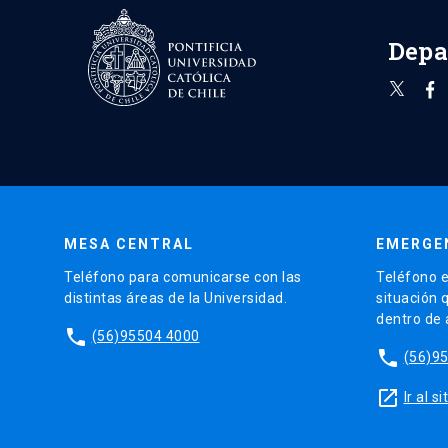
Depa
MESA CENTRAL
EMERGE
Teléfono para comunicarse con las
Teléfono e
distintas áreas de la Universidad.
situación 
dentro de
phone
(56)95504 4000
phone
(56)9
launch
Ir al 