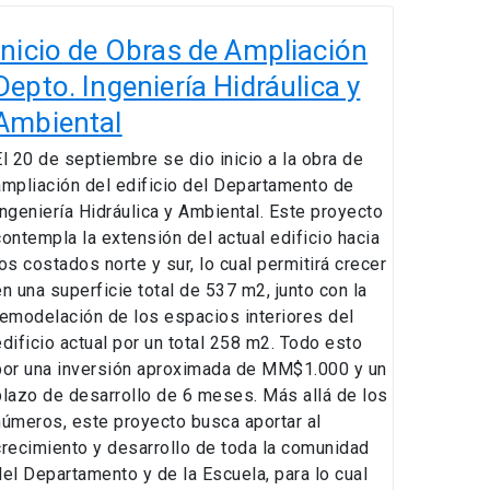
nicio
de
Inicio de Obras de Ampliación
Obras
Depto. Ingeniería Hidráulica y
de
Ambiental
Ampliación
Depto.
El 20 de septiembre se dio inicio a la obra de
ngeniería
ampliación del edificio del Departamento de
idráulica
Ingeniería Hidráulica y Ambiental. Este proyecto
y
contempla la extensión del actual edificio hacia
Ambiental
los costados norte y sur, lo cual permitirá crecer
en una superficie total de 537 m2, junto con la
remodelación de los espacios interiores del
edificio actual por un total 258 m2. Todo esto
por una inversión aproximada de MM$1.000 y un
plazo de desarrollo de 6 meses. Más allá de los
números, este proyecto busca aportar al
crecimiento y desarrollo de toda la comunidad
del Departamento y de la Escuela, para lo cual