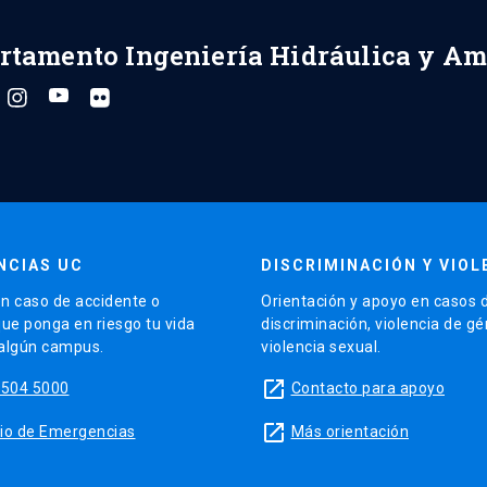
rtamento Ingeniería Hidráulica y Am
NCIAS UC
DISCRIMINACIÓN Y VIOL
n caso de accidente o
Orientación y apoyo en casos 
que ponga en riesgo tu vida
discriminación, violencia de g
 algún campus.
violencia sexual.
launch
5504 5000
Contacto para apoyo
launch
sitio de Emergencias
Más orientación