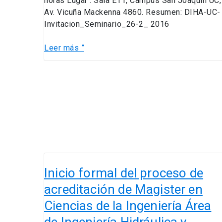
horas Lugar : Sala E11, Campus San Joaquín UC,
Av. Vicuña Mackenna 4860. Resumen: DIHA-UC-
Invitacion_Seminario_26-2_ 2016
Leer más ”
Inicio
formal
Inicio formal del proceso de
del
acreditación de Magister en
proceso
Ciencias de la Ingeniería Área
de
acreditación
de Ingeniería Hidráulica y