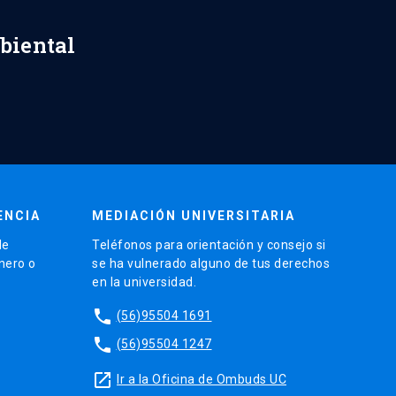
biental
ENCIA
MEDIACIÓN UNIVERSITARIA
de
Teléfonos para orientación y consejo si
énero o
se ha vulnerado alguno de tus derechos
en la universidad.
phone
(56)95504 1691
phone
(56)95504 1247
launch
Ir a la Oficina de Ombuds UC