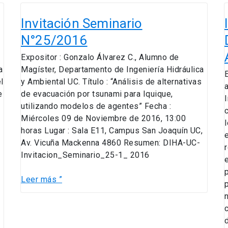
Invitación
I
Seminario
Invitación Seminario
N°25/2016
N°25/2016
Expositor : Gonzalo Álvarez C., Alumno de
a
Magíster, Departamento de Ingeniería Hidráulica
I
l
y Ambiental UC. Título : “Análisis de alternativas
H
e
de evacuación por tsunami para Iquique,
utilizando modelos de agentes” Fecha :
Miércoles 09 de Noviembre de 2016, 13:00
horas Lugar : Sala E11, Campus San Joaquín UC,
Av. Vicuña Mackenna 4860 Resumen: DIHA-UC-
Invitacion_Seminario_25-1_ 2016
Leer más ”