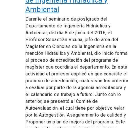
de
Ambiental
Magister
en
Durante el seminario de postgrado del
Ciencias
Departamento de Ingeniería Hidráulica y
de
Ambiental, del día 8 de junio del 2016, el
la
Profesor Sebastián Vicuña, jefe de área del
Ingeniería
Magister en Ciencias de la Ingeniería en la
Área
mención Hidráulica y Ambiental, dio inicio forma
de
al proceso de acreditación del programa de
Ingeniería
magíster que coordina el departamento. En esta
Hidráulica
actividad el profesor explicó en que consiste el
y
proceso de acreditación, cuales son los criterio
Ambiental
a evaluar por parte de la agencia acreditadora y
el calendario de trabajo a futuro. Junto con lo
anterior, se presentó al Comité de
Autoevaluación, el cual tiene por objetivo velar
por la Autogestión, Aseguramiento de calidad y
Proponer un plan de mejora del programa. Este