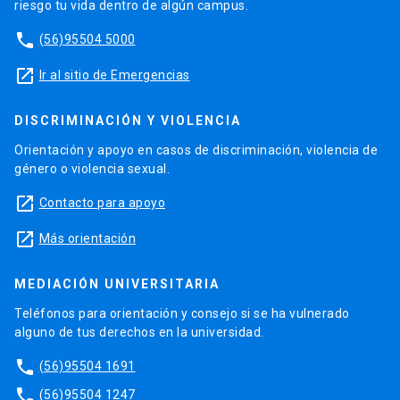
riesgo tu vida dentro de algún campus.
phone
(56)95504 5000
launch
Ir al sitio de Emergencias
DISCRIMINACIÓN Y VIOLENCIA
Orientación y apoyo en casos de discriminación, violencia de
género o violencia sexual.
launch
Contacto para apoyo
launch
Más orientación
MEDIACIÓN UNIVERSITARIA
Teléfonos para orientación y consejo si se ha vulnerado
alguno de tus derechos en la universidad.
phone
(56)95504 1691
phone
(56)95504 1247