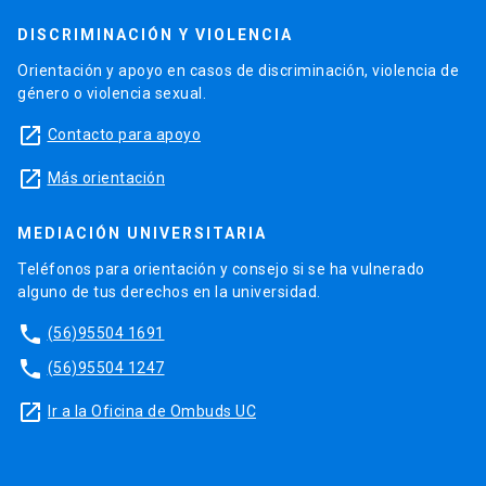
DISCRIMINACIÓN Y VIOLENCIA
Orientación y apoyo en casos de discriminación, violencia de
género o violencia sexual.
launch
Contacto para apoyo
launch
Más orientación
MEDIACIÓN UNIVERSITARIA
Teléfonos para orientación y consejo si se ha vulnerado
alguno de tus derechos en la universidad.
phone
(56)95504 1691
phone
(56)95504 1247
launch
Ir a la Oficina de Ombuds UC