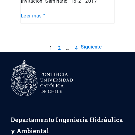
Invitacion_Seminario_16-2_ 2017
Leer más ”
Siguiente
1
2
…
4
→
Departamento Ingeniería Hidráulica
y Ambiental