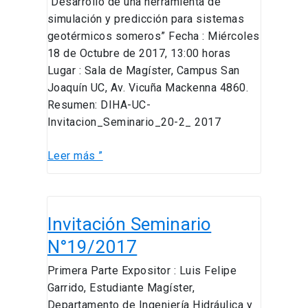
“Desarrollo de una herramienta de
simulación y predicción para sistemas
geotérmicos someros” Fecha : Miércoles
18 de Octubre de 2017, 13:00 horas
Lugar : Sala de Magíster, Campus San
Joaquín UC, Av. Vicuña Mackenna 4860.
Resumen: DIHA-UC-
Invitacion_Seminario_20-2_ 2017
Leer más ”
Invitación
Invitación Seminario
Seminario
N°19/2017
N°19/2017
Primera Parte Expositor : Luis Felipe
Garrido, Estudiante Magíster,
Departamento de Ingeniería Hidráulica y