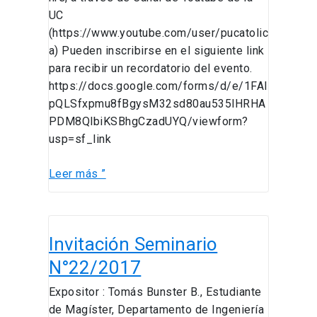
UC
(https://www.youtube.com/user/pucatolic
a) Pueden inscribirse en el siguiente link
para recibir un recordatorio del evento.
https://docs.google.com/forms/d/e/1FAI
pQLSfxpmu8fBgysM32sd80au535lHRHA
PDM8QlbiKSBhgCzadUYQ/viewform?
usp=sf_link
Leer más ”
Invitación
Invitación Seminario
Seminario
N°22/2017
N°22/2017
Expositor : Tomás Bunster B., Estudiante
de Magíster, Departamento de Ingeniería