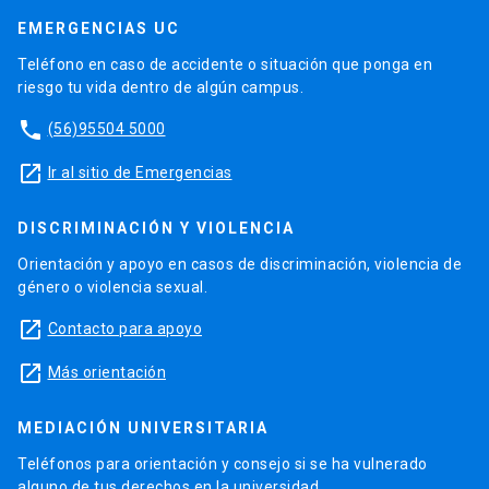
EMERGENCIAS UC
Teléfono en caso de accidente o situación que ponga en
riesgo tu vida dentro de algún campus.
phone
(56)95504 5000
launch
Ir al sitio de Emergencias
DISCRIMINACIÓN Y VIOLENCIA
Orientación y apoyo en casos de discriminación, violencia de
género o violencia sexual.
launch
Contacto para apoyo
launch
Más orientación
MEDIACIÓN UNIVERSITARIA
Teléfonos para orientación y consejo si se ha vulnerado
alguno de tus derechos en la universidad.