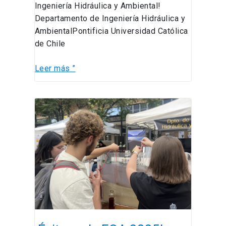
Ingeniería Hidráulica y Ambiental!
Departamento de Ingeniería Hidráulica y
AmbientalPontificia Universidad Católica
de Chile
Leer más ”
¡Éxito
en
la
FOA
2025!