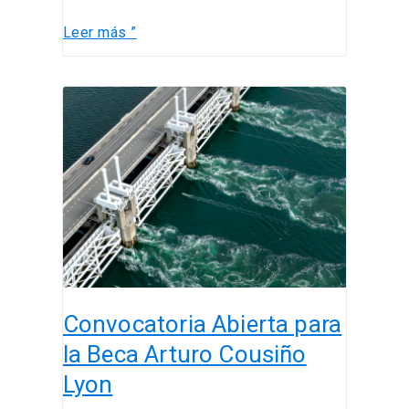
Leer más ”
Convocatoria
Abierta
para
la
Beca
Arturo
Cousiño
Lyon
Convocatoria Abierta para
la Beca Arturo Cousiño
Lyon