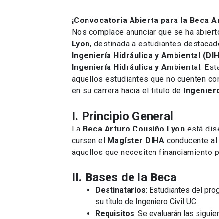
¡Convocatoria Abierta para la Beca 
Nos complace anunciar que se ha abierto
Lyon
, destinada a estudiantes destaca
Ingeniería Hidráulica y Ambiental (DI
Ingeniería Hidráulica y Ambiental
. Es
aquellos estudiantes que no cuenten con
en su carrera hacia el título de
Ingeniero
I. Principio General
La
Beca Arturo Cousiño Lyon
está dis
cursen el
Magíster DIHA
conducente al 
aquellos que necesiten financiamiento pa
II. Bases de la Beca
Destinatarios
: Estudiantes del pr
su título de Ingeniero Civil UC.
Requisitos
: Se evaluarán las sigui