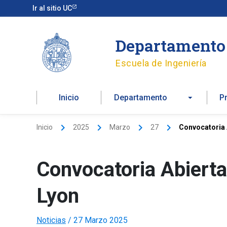
Ir
Ir al sitio UC
al
contenido
Departamento 
Escuela de Ingeniería
Inicio
Departamento
P
Inicio
2025
Marzo
27
Convocatoria 
Convocatoria Abierta
Lyon
Noticias
/
27 Marzo 2025