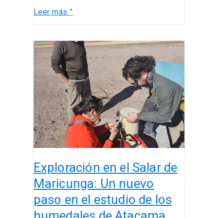
Leer más ”
Exploración
en
el
Salar
de
Maricunga:
Un
nuevo
paso
en
Exploración en el Salar de
el
estudio
Maricunga: Un nuevo
de
paso en el estudio de los
los
humedales de Atacama
humedales