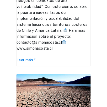
riesgos en contextos de alta
vulnerabilidad”. Con este cierre, se abre
la puerta a nuevas fases de
implementación y escalabilidad del
sistema hacia otros territorios costeros
de Chile y América Latina.
Para más
información sobre el proyecto:
contacto@simonacosta.cl
www.simonacosta.cl
Leer más ”
La
solución
a
la
escasez
está