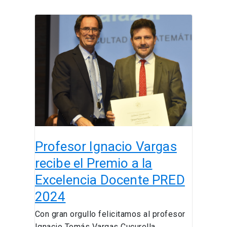
Profesor
Ignacio
Vargas
recibe
el
Premio
a
la
Excelencia
Docente
Profesor Ignacio Vargas
PRED
2024
recibe el Premio a la
Excelencia Docente PRED
2024
Con gran orgullo felicitamos al profesor
Ignacio Tomás Vargas Cucurella,