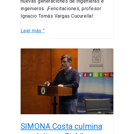
nuevas generaciones de ingenieras e
ingenieros. ¡Felicitaciones, profesor
Ignacio Tomás Vargas Cucurella!
Leer más ”
SIMONA
Costa
culmina
con
éxito
en
Pichilemu:
una
iniciativa
liderada
SIMONA Costa culmina
por