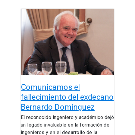
Comunicamos
el
fallecimiento
del
exdecano
Bernardo
Dominguez
Comunicamos el
fallecimiento del exdecano
Bernardo Dominguez
El reconocido ingeniero y académico dejó
un legado invaluable en la formación de
ingenieros y en el desarrollo de la