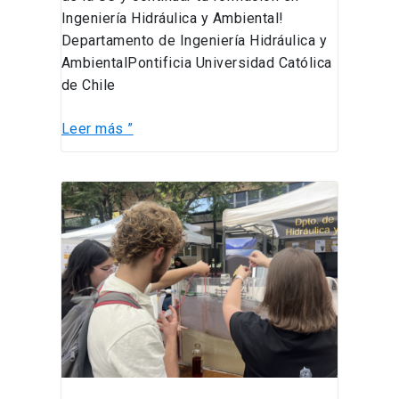
Ingeniería Hidráulica y Ambiental!
Departamento de Ingeniería Hidráulica y
AmbientalPontificia Universidad Católica
de Chile
Leer más ”
¡Éxito
en
la
FOA
2025!