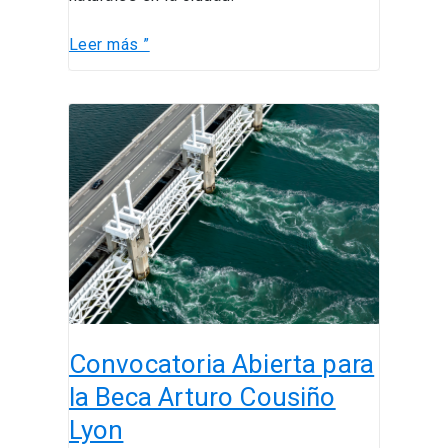
Leer más ”
Convocatoria
Abierta
para
la
Beca
Arturo
Cousiño
Lyon
Convocatoria Abierta para
la Beca Arturo Cousiño
Lyon