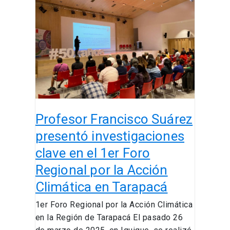
Francisco
Suárez
presentó
investigaciones
clave
en
el
1er
Foro
Profesor Francisco Suárez
Regional
por
presentó investigaciones
la
clave en el 1er Foro
Acción
Regional por la Acción
Climática
en
Climática en Tarapacá
Tarapacá
1er Foro Regional por la Acción Climática
en la Región de Tarapacá El pasado 26