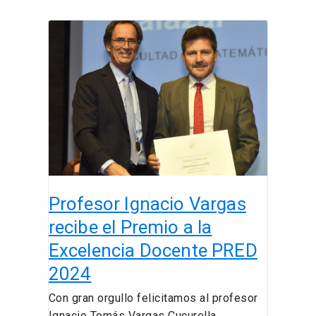
Profesor
Ignacio
Vargas
recibe
el
Premio
a
la
Excelencia
Docente
Profesor Ignacio Vargas
PRED
2024
recibe el Premio a la
Excelencia Docente PRED
2024
Con gran orgullo felicitamos al profesor
Ignacio Tomás Vargas Cucurella,