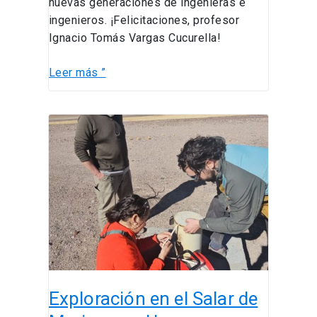
nuevas generaciones de ingenieras e
ingenieros. ¡Felicitaciones, profesor
Ignacio Tomás Vargas Cucurella!
Leer más ”
Exploración
en
el
Salar
de
Maricunga:
Un
nuevo
paso
en
Exploración en el Salar de
el