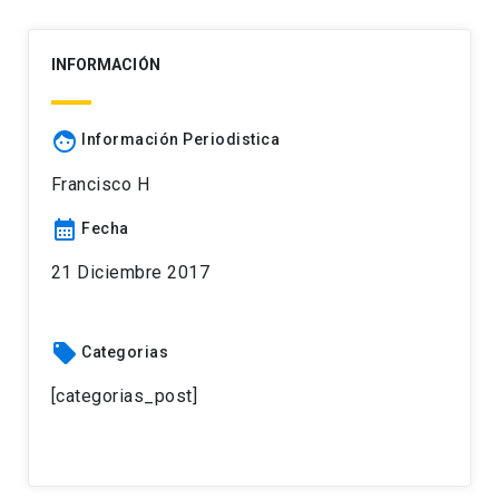
INFORMACIÓN
face
Información Periodistica
Francisco H
calendar_month
Fecha
21 Diciembre 2017
local_offer
Categorias
[categorias_post]