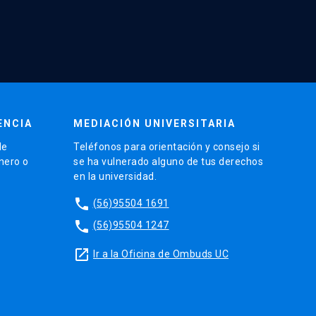
ENCIA
MEDIACIÓN UNIVERSITARIA
de
Teléfonos para orientación y consejo si
énero o
se ha vulnerado alguno de tus derechos
en la universidad.
phone
(56)95504 1691
phone
(56)95504 1247
launch
Ir a la Oficina de Ombuds UC