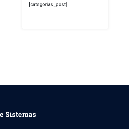
[categorias_post]
a
de Sistemas