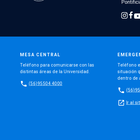
Pontific
MESA CENTRAL
EMERGE
Teléfono para comunicarse con las
Teléfono e
distintas áreas de la Universidad.
situación 
dentro de
phone
(56)95504 4000
phone
(56)9
launch
Ir al 