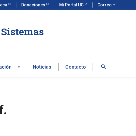
teca
Donaciones
Mi Portal UC
Correo
arrow_drop_down
e Sistemas
Buscar
ación
Noticias
Contacto
f.