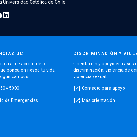
ia Universidad Católica de Chile
NCIAS UC
DISCRIMINACIÓN Y VIOL
n caso de accidente o
Orientación y apoyo en casos 
que ponga en riesgo tu vida
discriminación, violencia de g
 algún campus.
violencia sexual.
launch
5504 5000
Contacto para apoyo
launch
sitio de Emergencias
Más orientación