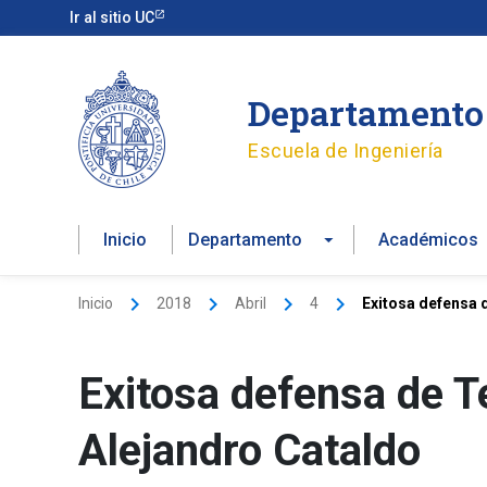
Ir
Ir al sitio UC
al
contenido
Departamento 
Escuela de Ingeniería
Inicio
Departamento
Académicos
Inicio
2018
Abril
4
Exitosa defensa 
Exitosa defensa de T
Alejandro Cataldo