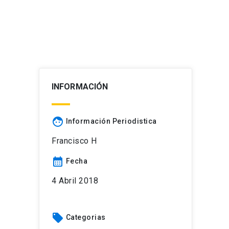
INFORMACIÓN
face
Información Periodistica
Francisco H
calendar_month
Fecha
4 Abril 2018
local_offer
Categorias