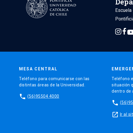
Depa
Escuela 
Pontific
MESA CENTRAL
EMERGE
Teléfono para comunicarse con las
Teléfono e
distintas áreas de la Universidad.
situación 
dentro de
phone
(56)95504 4000
phone
(56)9
launch
Ir al 