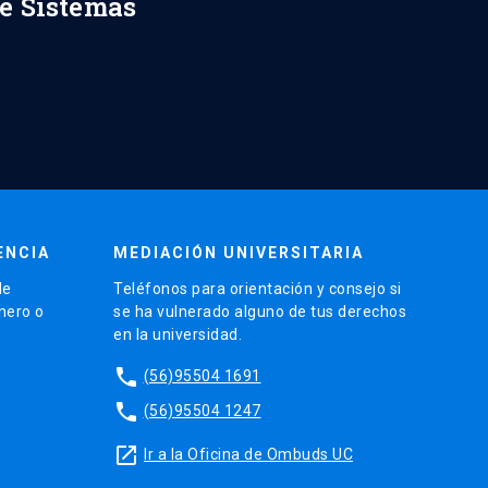
de Sistemas
ENCIA
MEDIACIÓN UNIVERSITARIA
de
Teléfonos para orientación y consejo si
énero o
se ha vulnerado alguno de tus derechos
en la universidad.
phone
(56)95504 1691
phone
(56)95504 1247
launch
Ir a la Oficina de Ombuds UC