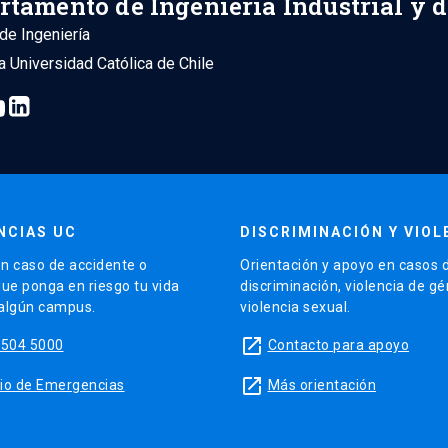
rtamento de Ingeniería Industrial y 
de Ingeniería
ia Universidad Católica de Chile
NCIAS UC
DISCRIMINACIÓN Y VIOL
n caso de accidente o
Orientación y apoyo en casos 
que ponga en riesgo tu vida
discriminación, violencia de g
 algún campus.
violencia sexual.
launch
5504 5000
Contacto para apoyo
launch
sitio de Emergencias
Más orientación