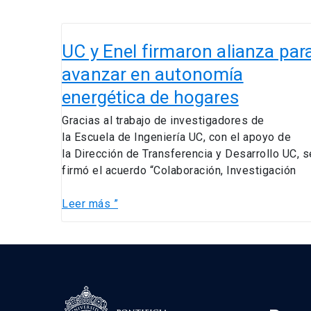
UC
y
UC y Enel firmaron alianza par
Enel
avanzar en autonomía
firmaron
energética de hogares
alianza
para
Gracias al trabajo de investigadores de
avanzar
la Escuela de Ingeniería UC, con el apoyo de
en
la Dirección de Transferencia y Desarrollo UC, s
autonomía
firmó el acuerdo “Colaboración, Investigación
energética
de
Leer más ”
hogares