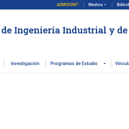
ADMISIÓN
Medios
arrow_drop_down
Biblio
de Ingeniería Industrial y d
Investigación
Programas de Estudio
Vincul