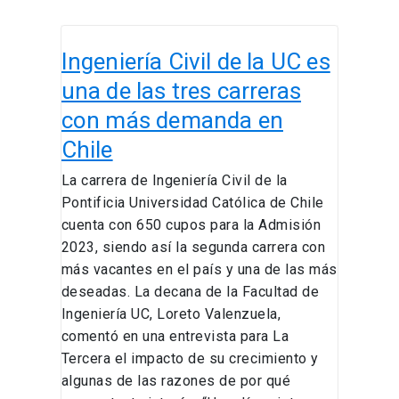
Ingeniería
Ingeniería Civil de la UC es
Civil
de
una de las tres carreras
la
con más demanda en
UC
Chile
es
una
La carrera de Ingeniería Civil de la
de
Pontificia Universidad Católica de Chile
las
cuenta con 650 cupos para la Admisión
tres
2023, siendo así la segunda carrera con
carreras
más vacantes en el país y una de las más
con
deseadas. La decana de la Facultad de
más
Ingeniería UC, Loreto Valenzuela,
demanda
comentó en una entrevista para La
en
Tercera el impacto de su crecimiento y
Chile
algunas de las razones de por qué