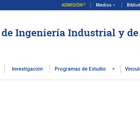
ADMISIÓN
Medios
arrow_drop_down
Biblio
de Ingeniería Industrial y d
Investigación
Programas de Estudio
Vincul