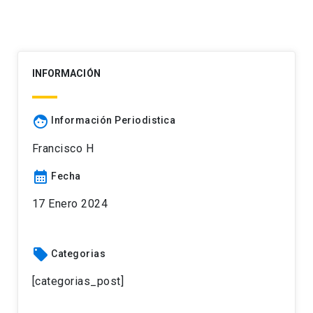
INFORMACIÓN
face
Información Periodistica
Francisco H
calendar_month
Fecha
17 Enero 2024
local_offer
Categorias
[categorias_post]