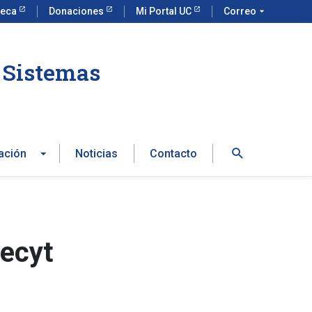
teca
Donaciones
Mi Portal UC
Correo
arrow_drop_down
e Sistemas
Buscar
ación
Noticias
Contacto
decyt