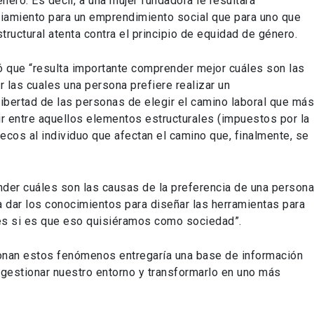
ro. Es decir, a una mujer fundadora le resultará
ciamiento para un emprendimiento social que para uno que
ructural atenta contra el principio de equidad de género.
ó que “resulta importante comprender mejor cuáles son las
r las cuales una persona prefiere realizar un
libertad de las personas de elegir el camino laboral que má
uir entre aquellos elementos estructurales (impuestos por la
ecos al individuo que afectan el camino que, finalmente, se
nder cuáles son las causas de la preferencia de una person
a dar los conocimientos para diseñar las herramientas para
s si es que eso quisiéramos como sociedad”.
nan estos fenómenos entregaría una base de información
 gestionar nuestro entorno y transformarlo en uno más