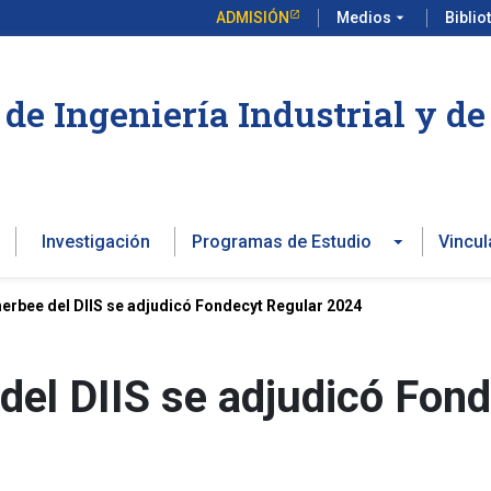
ADMISIÓN
Medios
arrow_drop_down
Biblio
de Ingeniería Industrial y d
Investigación
Programas de Estudio
Vincul
erbee del DIIS se adjudicó Fondecyt Regular 2024
del DIIS se adjudicó Fon