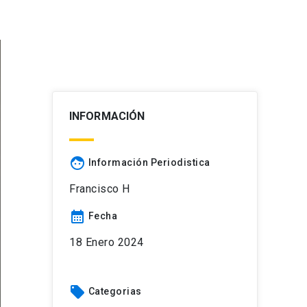
INFORMACIÓN
face
Información Periodistica
Francisco H
calendar_month
Fecha
18 Enero 2024
local_offer
Categorias