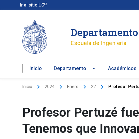
Ir
Ir al sitio UC
al
contenido
Departamento 
Escuela de Ingeniería
Inicio
Departamento
Académicos
Inicio
2024
Enero
22
Profesor Pertu
Profesor Pertuzé fue
Tenemos que Innova