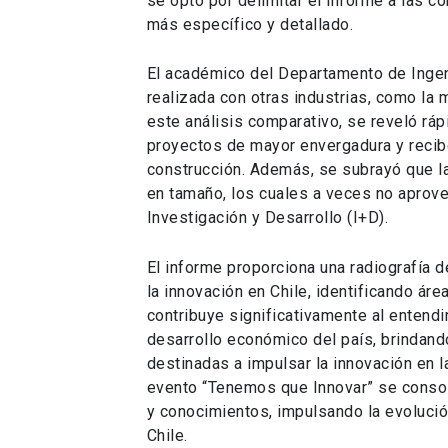
se optó por delimitar el informe a las c
más específico y detallado.
El académico del Departamento de Ingen
realizada con otras industrias, como la m
este análisis comparativo, se reveló ráp
proyectos de mayor envergadura y recib
construcción. Además, se subrayó que l
en tamaño, los cuales a veces no aprov
Investigación y Desarrollo (I+D).
El informe proporciona una radiografía d
la innovación en Chile, identificando áre
contribuye significativamente al entendi
desarrollo económico del país, brindando
destinadas a impulsar la innovación en la
evento “Tenemos que Innovar” se consol
y conocimientos, impulsando la evolución
Chile.