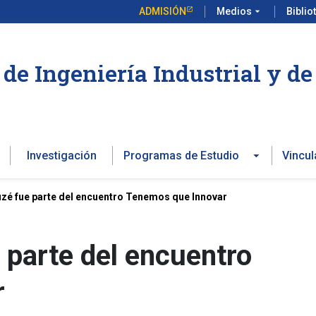
ADMISIÓN
Medios
arrow_drop_down
Biblio
de Ingeniería Industrial y d
Investigación
Programas de Estudio
Vincul
zé fue parte del encuentro Tenemos que Innovar
 parte del encuentro
r