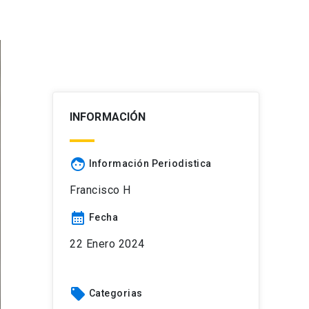
INFORMACIÓN
face
Información Periodistica
Francisco H
calendar_month
Fecha
22 Enero 2024
local_offer
Categorias