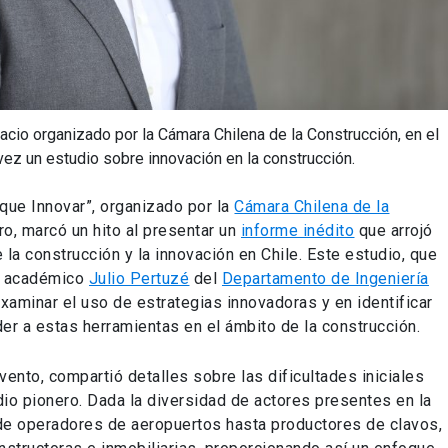
cio organizado por la Cámara Chilena de la Construcción, en el
ez un estudio sobre innovación en la construcción.
que Innovar”, organizado por la
Cámara Chilena de la
o, marcó un hito al presentar un
informe inédito
que arrojó
de la construcción y la innovación en Chile. Este estudio, que
do académico
Julio Pertuzé
del
Departamento de Ingeniería
examinar el uso de estrategias innovadoras y en identificar
er a estas herramientas en el ámbito de la construcción.
vento, compartió detalles sobre las dificultades iniciales
io pionero. Dada la diversidad de actores presentes en la
sde operadores de aeropuertos hasta productores de clavos,