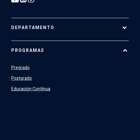
DEPARTAMENTO
Historia
PROGRAMAS
Actualidad
Académicos
Pregrado
Profesionales y Administrativos
Postgrado
Estudiantes
Educación Contínua