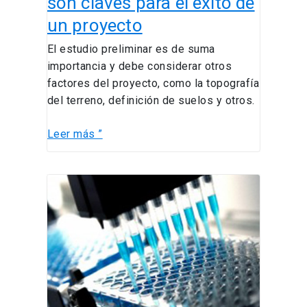
son claves para el éxito de
control
un proyecto
en
obras
El estudio preliminar es de suma
civiles
importancia y debe considerar otros
son
factores del proyecto, como la topografía
claves
del terreno, definición de suelos y otros.
para
el
Leer más ”
éxito
de
un
Escuela
proyecto
de
Ingeniería
destaca
en
el
Concurso
FONDEQUIP