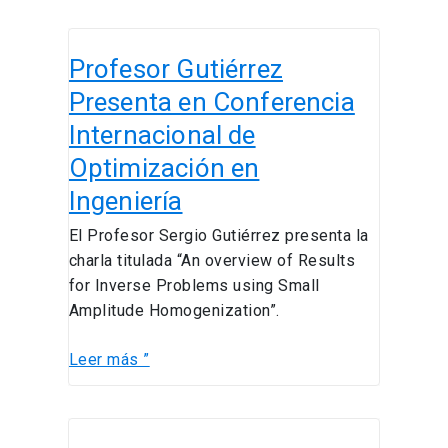
Profesor
Profesor Gutiérrez
Gutiérrez
Presenta
Presenta en Conferencia
en
Internacional de
Conferencia
Optimización en
Internacional
de
Ingeniería
Optimización
El Profesor Sergio Gutiérrez presenta la
en
charla titulada “An overview of Results
Ingeniería
for Inverse Problems using Small
Amplitude Homogenization”.
Leer más ”
Nuevo