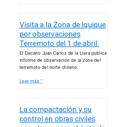
Visita
Visita a la Zona de Iquique
a
la
por observaciones
Zona
Terremoto del 1 de abril.
de
Iquique
El Decano Juan Carlos de la Llera publica
por
informe de observación de la zona del
observaciones
terremoto del norte chileno.
Terremoto
del
Leer más ”
1
de
La
abril.
La compactación y su
compactación
y
control en obras civiles
su