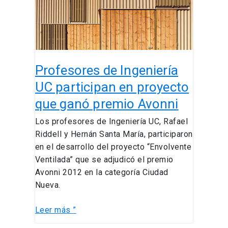
en
proyecto
que
ganó
premio
Profesores de Ingeniería
Avonni
UC participan en proyecto
que ganó premio Avonni
Los profesores de Ingeniería UC, Rafael
Riddell y Hernán Santa María, participaron
en el desarrollo del proyecto “Envolvente
Ventilada” que se adjudicó el premio
Avonni 2012 en la categoría Ciudad
Nueva.
Leer más ”