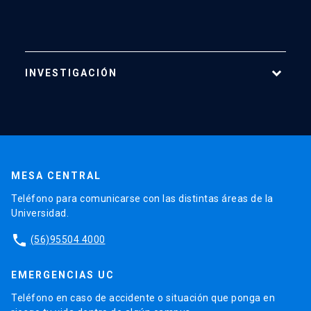
INVESTIGACIÓN
Áreas de Investigación
Centros
Publicaciones
MESA CENTRAL
Proyectos
Teléfono para comunicarse con las distintas áreas de la
Laboratorios
Universidad.
Software
phone
(56)95504 4000
EMERGENCIAS UC
Teléfono en caso de accidente o situación que ponga en