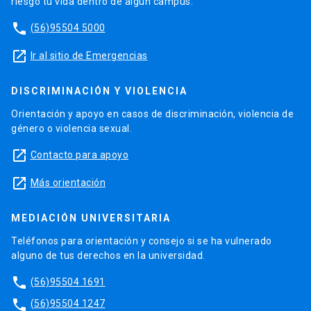
riesgo tu vida dentro de algún campus.
phone
(56)95504 5000
launch
Ir al sitio de Emergencias
DISCRIMINACIÓN Y VIOLENCIA
Orientación y apoyo en casos de discriminación, violencia de
género o violencia sexual.
launch
Contacto para apoyo
launch
Más orientación
MEDIACIÓN UNIVERSITARIA
Teléfonos para orientación y consejo si se ha vulnerado
alguno de tus derechos en la universidad.
phone
(56)95504 1691
phone
(56)95504 1247