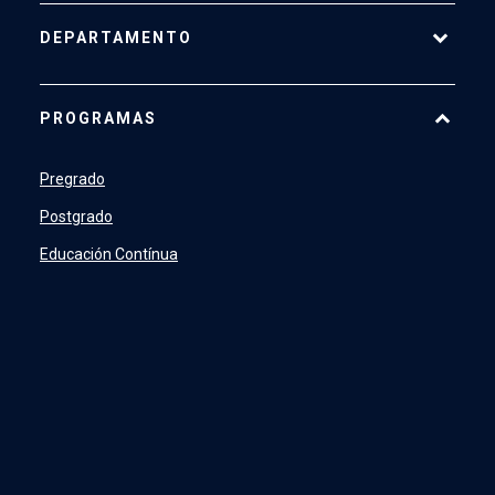
DEPARTAMENTO
Historia
PROGRAMAS
Actualidad
Académicos
Pregrado
Profesionales y Administrativos
Postgrado
Estudiantes
Educación Contínua