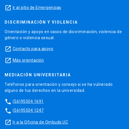
launch
Ir al sitio de Emergencias
DISCRIMINACIÓN Y VIOLENCIA
Orientación y apoyo en casos de discriminación, violencia de
género o violencia sexual.
launch
Contacto para apoyo
launch
Más orientación
MEDIACIÓN UNIVERSITARIA
Teléfonos para orientación y consejo si se ha vulnerado
alguno de tus derechos en la universidad.
phone
(56)95504 1691
phone
(56)95504 1247
launch
Ir a la Oficina de Ombuds UC