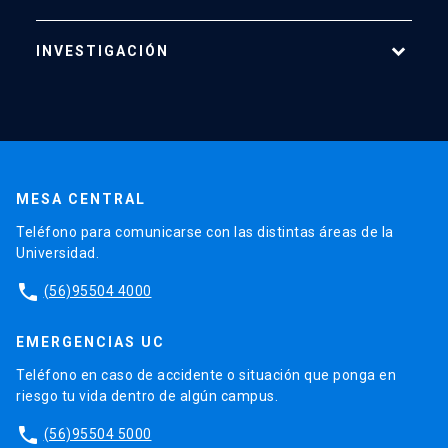
INVESTIGACIÓN
Áreas de Investigación
Centros
Publicaciones
MESA CENTRAL
Proyectos
Teléfono para comunicarse con las distintas áreas de la
Laboratorios
Universidad.
Software
phone
(56)95504 4000
EMERGENCIAS UC
Teléfono en caso de accidente o situación que ponga en
riesgo tu vida dentro de algún campus.
phone
(56)95504 5000