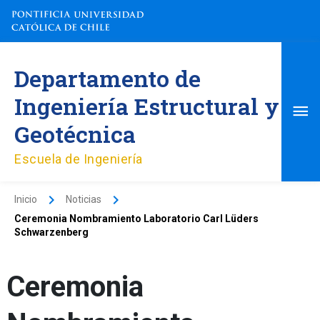
Ir
al
contenido
Me
Departamento de
pri
Ingeniería Estructural y
Geotécnica
Escuela de Ingeniería
Inicio
Noticias
Ceremonia Nombramiento Laboratorio Carl Lüders
Schwarzenberg
Ceremonia