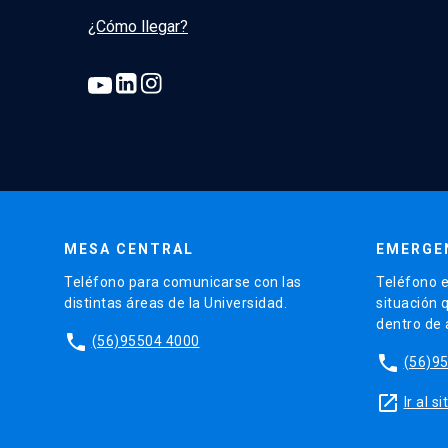
¿Cómo llegar?
MESA CENTRAL
EMERGE
Teléfono para comunicarse con las
Teléfono e
distintas áreas de la Universidad.
situación 
dentro de
phone
(56)95504 4000
phone
(56)9
launch
Ir al 