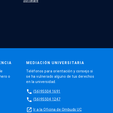
Software
ENCIA
MEDIACIÓN UNIVERSITARIA
de
Teléfonos para orientación y consejo si
énero o
se ha vulnerado alguno de tus derechos
en la universidad.
phone
(56)95504 1691
phone
(56)95504 1247
launch
Ir a la Oficina de Ombuds UC