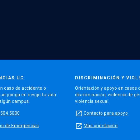
NCIAS UC
DISCRIMINACIÓN Y VIOL
n caso de accidente o
Orientación y apoyo en casos 
que ponga en riesgo tu vida
discriminación, violencia de g
 algún campus.
violencia sexual.
launch
5504 5000
Contacto para apoyo
launch
sitio de Emergencias
Más orientación