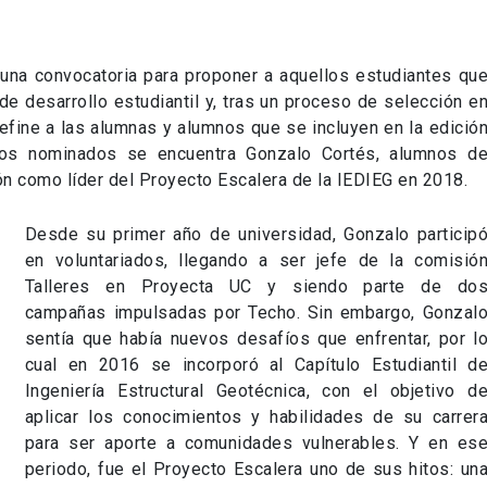
una convocatoria para proponer a aquellos estudiantes qu
e desarrollo estudiantil y, tras un proceso de selección e
define a las alumnas y alumnos que se incluyen en la edició
los nominados se encuentra Gonzalo Cortés, alumnos d
ción como líder del Proyecto Escalera de la IEDIEG en 2018.
Desde su primer año de universidad, Gonzalo particip
en voluntariados, llegando a ser jefe de la comisió
Talleres en Proyecta UC y siendo parte de do
campañas impulsadas por Techo. Sin embargo, Gonzal
sentía que había nuevos desafíos que enfrentar, por l
cual en 2016 se incorporó al Capítulo Estudiantil d
Ingeniería Estructural Geotécnica, con el objetivo d
aplicar los conocimientos y habilidades de su carrer
para ser aporte a comunidades vulnerables. Y en es
periodo, fue el Proyecto Escalera uno de sus hitos: un