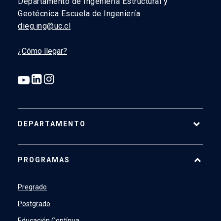
Departamento de Ingeniería Estructural y
Geotécnica Escuela de Ingeniería
dieg.ing@uc.cl
¿Cómo llegar?
DEPARTAMENTO
Historia
PROGRAMAS
Actualidad
Académicos
Pregrado
Profesionales y Administrativos
Postgrado
Estudiantes
Educación Contínua