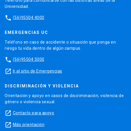
Teléfono para comunicarse con las distintas áreas de la
Laboratorios
Universidad.
Software
phone
(56)95504 4000
EMERGENCIAS UC
Teléfono en caso de accidente o situación que ponga en
riesgo tu vida dentro de algún campus.
phone
(56)95504 5000
launch
Ir al sitio de Emergencias
DISCRIMINACIÓN Y VIOLENCIA
Orientación y apoyo en casos de discriminación, violencia de
género o violencia sexual.
launch
Contacto para apoyo
launch
Más orientación