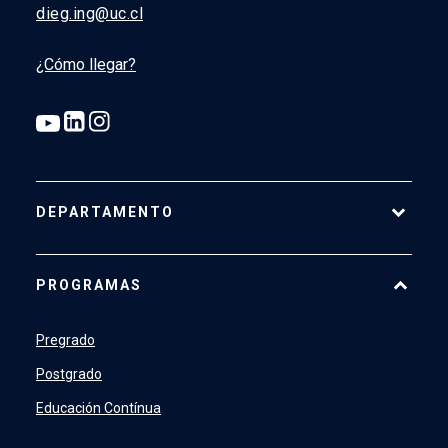
dieg.ing@uc.cl
¿Cómo llegar?
DEPARTAMENTO
Historia
PROGRAMAS
Actualidad
Académicos
Pregrado
Profesionales y Administrativos
Postgrado
Estudiantes
Educación Contínua