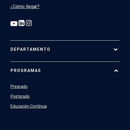
¿Cómo llegar?
DEPARTAMENTO
Historia
PROGRAMAS
Actualidad
Académicos
Pregrado
Profesionales y Administrativos
Postgrado
Estudiantes
Educación Contínua