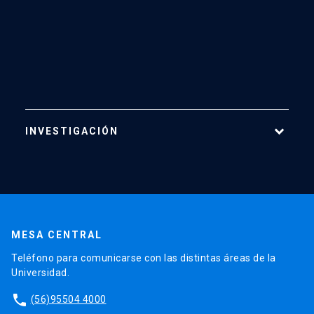
INVESTIGACIÓN
Áreas de Investigación
Centros
Publicaciones
MESA CENTRAL
Proyectos
Teléfono para comunicarse con las distintas áreas de la
Laboratorios
Universidad.
Software
phone
(56)95504 4000