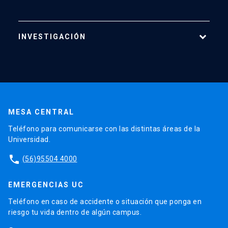
INVESTIGACIÓN
Áreas de Investigación
Centros
Publicaciones
MESA CENTRAL
Proyectos
Teléfono para comunicarse con las distintas áreas de la
Laboratorios
Universidad.
Software
phone
(56)95504 4000
EMERGENCIAS UC
Teléfono en caso de accidente o situación que ponga en
riesgo tu vida dentro de algún campus.