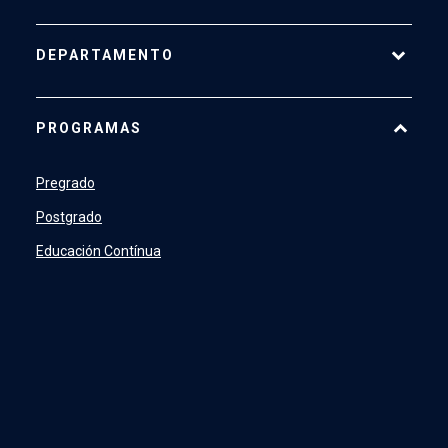
DEPARTAMENTO
Historia
PROGRAMAS
Actualidad
Académicos
Pregrado
Profesionales y Administrativos
Postgrado
Estudiantes
Educación Contínua