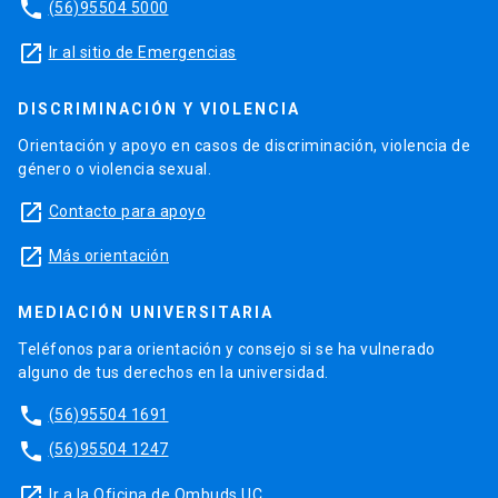
phone
(56)95504 5000
launch
Ir al sitio de Emergencias
DISCRIMINACIÓN Y VIOLENCIA
Orientación y apoyo en casos de discriminación, violencia de
género o violencia sexual.
launch
Contacto para apoyo
launch
Más orientación
MEDIACIÓN UNIVERSITARIA
Teléfonos para orientación y consejo si se ha vulnerado
alguno de tus derechos en la universidad.
phone
(56)95504 1691
phone
(56)95504 1247
launch
Ir a la Oficina de Ombuds UC