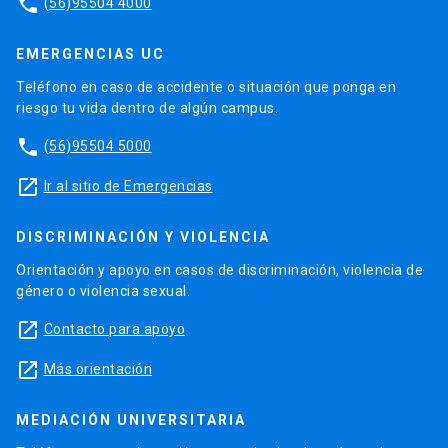
phone
(56)95504 4000
EMERGENCIAS UC
Teléfono en caso de accidente o situación que ponga en
riesgo tu vida dentro de algún campus.
phone
(56)95504 5000
launch
Ir al sitio de Emergencias
DISCRIMINACIÓN Y VIOLENCIA
Orientación y apoyo en casos de discriminación, violencia de
género o violencia sexual.
launch
Contacto para apoyo
launch
Más orientación
MEDIACIÓN UNIVERSITARIA