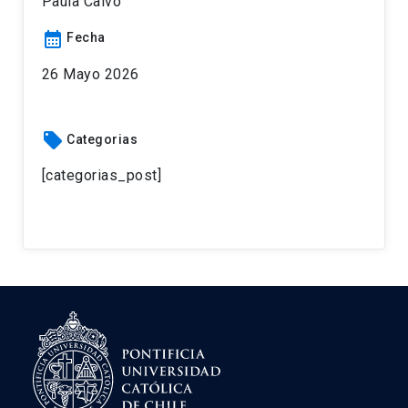
Paula Calvo
calendar_month
Fecha
26 Mayo 2026
local_offer
Categorias
[categorias_post]