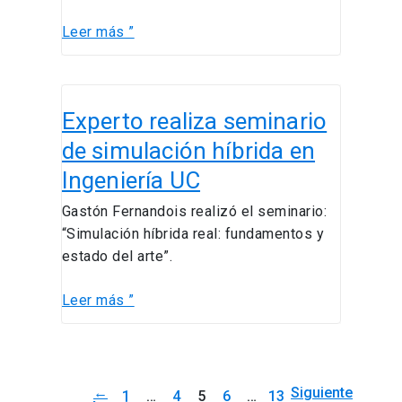
Leer más ”
Experto
Experto realiza seminario
realiza
seminario
de simulación híbrida en
de
Ingeniería UC
simulación
híbrida
Gastón Fernandois realizó el seminario:
en
“Simulación híbrida real: fundamentos y
Ingeniería
estado del arte”.
UC
Leer más ”
←
Siguiente
1
…
4
5
6
…
13