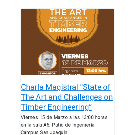
Charla
Magistral
“State
of
The
Art
and
Challenges
on
Timber
Charla Magistral “State of
Engineering”
The Art and Challenges on
Timber Engineering”
Viernes 15 de Marzo a las 13:00 horas
en la sala A6, Patio de Ingeniería,
Campus San Joaquín.