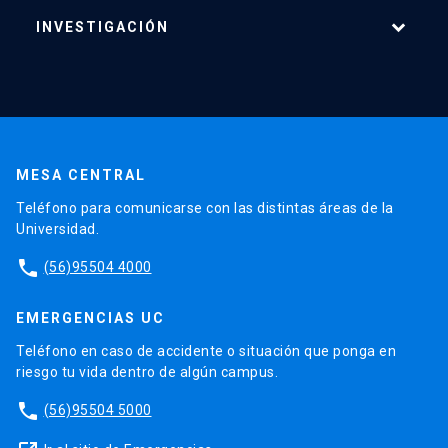
INVESTIGACIÓN
Áreas de Investigación
Centros
Publicaciones
MESA CENTRAL
Proyectos
Teléfono para comunicarse con las distintas áreas de la
Laboratorios
Universidad.
Software
phone
(56)95504 4000
EMERGENCIAS UC
Teléfono en caso de accidente o situación que ponga en
riesgo tu vida dentro de algún campus.
phone
(56)95504 5000