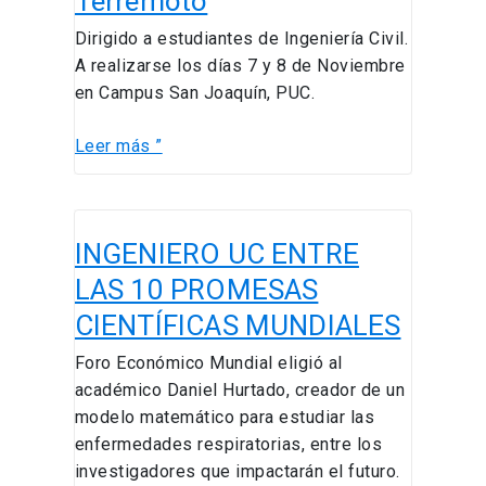
Terremoto
Dirigido a estudiantes de Ingeniería Civil.
A realizarse los días 7 y 8 de Noviembre
en Campus San Joaquín, PUC.
Leer más ”
INGENIERO
INGENIERO UC ENTRE
UC
ENTRE
LAS 10 PROMESAS
LAS
CIENTÍFICAS MUNDIALES
10
PROMESAS
Foro Económico Mundial eligió al
CIENTÍFICAS
académico Daniel Hurtado, creador de un
MUNDIALES
modelo matemático para estudiar las
enfermedades respiratorias, entre los
investigadores que impactarán el futuro.