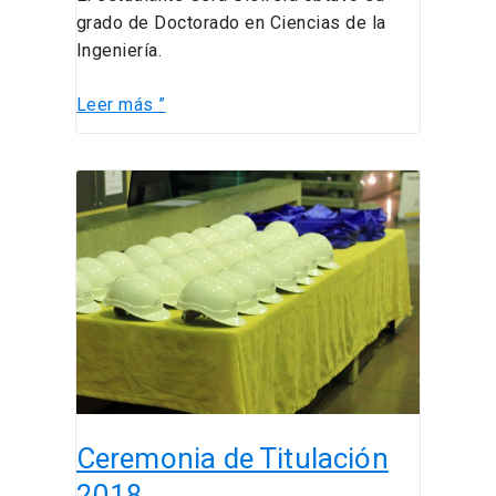
CONSTRAINTS
grado de Doctorado en Ciencias de la
FROM
Ingeniería.
COMBINED
FIELD
Leer más ”
GEOLOGY
AND
CRUSTAL
Ceremonia
SEISMICITY”
de
Titulación
2018
Ceremonia de Titulación
2018