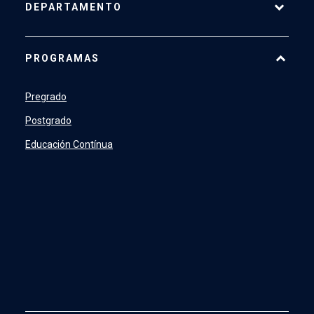
DEPARTAMENTO
Historia
PROGRAMAS
Actualidad
Académicos
Pregrado
Profesionales y Administrativos
Postgrado
Estudiantes
Educación Contínua