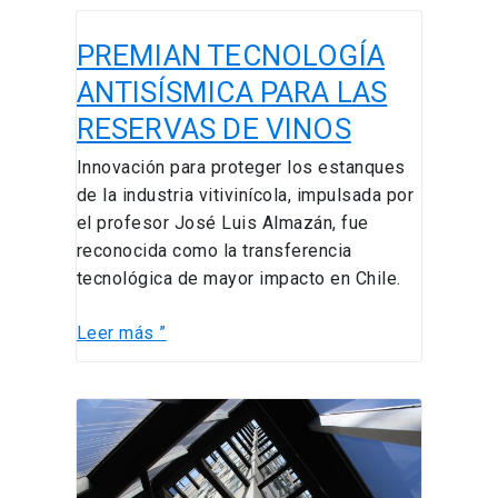
PREMIAN
PREMIAN TECNOLOGÍA
TECNOLOGÍA
ANTISÍSMICA
ANTISÍSMICA PARA LAS
PARA
RESERVAS DE VINOS
LAS
RESERVAS
Innovación para proteger los estanques
DE
de la industria vitivinícola, impulsada por
VINOS
el profesor José Luis Almazán, fue
reconocida como la transferencia
tecnológica de mayor impacto en Chile.
Leer más ”
ESTUDIANTES
DE
INGENIERÍA
UC