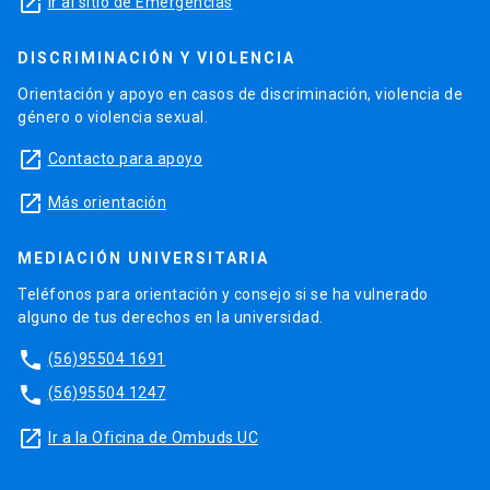
launch
Ir al sitio de Emergencias
DISCRIMINACIÓN Y VIOLENCIA
Orientación y apoyo en casos de discriminación, violencia de
género o violencia sexual.
launch
Contacto para apoyo
launch
Más orientación
MEDIACIÓN UNIVERSITARIA
Teléfonos para orientación y consejo si se ha vulnerado
alguno de tus derechos en la universidad.
phone
(56)95504 1691
phone
(56)95504 1247
launch
Ir a la Oficina de Ombuds UC