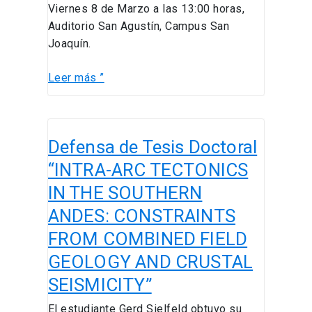
Viernes 8 de Marzo a las 13:00 horas,
Auditorio San Agustín, Campus San
Joaquín.
Leer más ”
Defensa
Defensa de Tesis Doctoral
de
Tesis
“INTRA-ARC TECTONICS
Doctoral
IN THE SOUTHERN
“INTRA-
ANDES: CONSTRAINTS
ARC
TECTONICS
FROM COMBINED FIELD
IN
GEOLOGY AND CRUSTAL
THE
SEISMICITY”
SOUTHERN
ANDES:
El estudiante Gerd Sielfeld obtuvo su