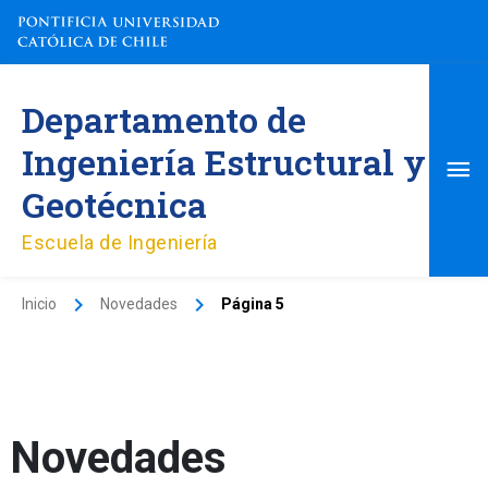
Ir
al
contenido
Me
Departamento de
pri
Ingeniería Estructural y
Geotécnica
Escuela de Ingeniería
Inicio
Novedades
Página 5
Novedades