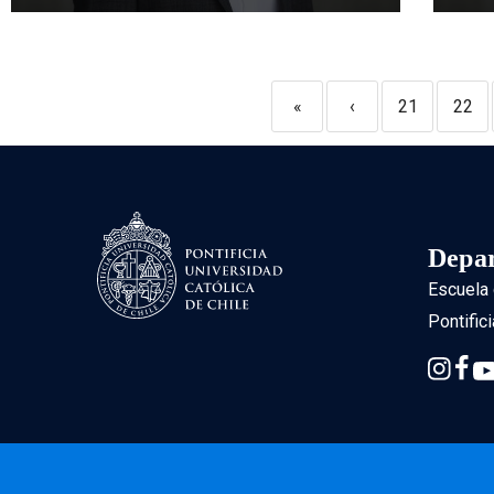
«
‹
21
22
Depar
Escuela 
Pontific