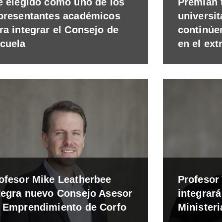
e elegido como uno de los
Premian 
presentantes académicos
universit
ra integrar el Consejo de
continúe
cuela
en el ext
ofesor Mike Leatherbee
Profesor
tegra nuevo Consejo Asesor
integrar
 Emprendimiento de Corfo
Ministeri