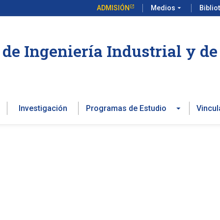
ADMISIÓN
Medios
arrow_drop_down
Biblio
de Ingeniería Industrial y d
Investigación
Programas de Estudio
Vincul