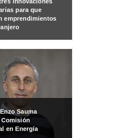
tres innovaciones
arias para que
n emprendimientos
ranjero
 Enzo Sauma
á Comisión
al en Energía