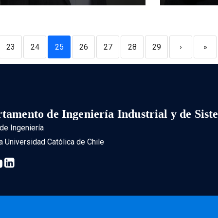
23
24
25
26
27
28
29
›
»
tamento de Ingeniería Industrial y de Sist
de Ingeniería
ia Universidad Católica de Chile