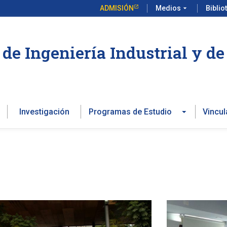
ADMISIÓN
Medios
arrow_drop_down
Biblio
de Ingeniería Industrial y d
Investigación
Programas de Estudio
Vincul