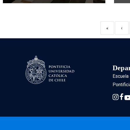
«
‹
Depar
Escuela 
Pontific