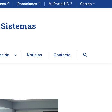
teca
Donaciones
Mi Portal UC
Correo
arrow_drop_down
e Sistemas
Buscar
ación
Noticias
Contacto