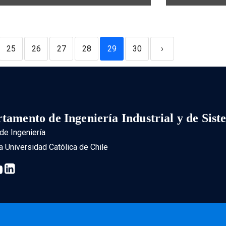
25
26
27
28
29
30
›
tamento de Ingeniería Industrial y de Sist
de Ingeniería
ia Universidad Católica de Chile