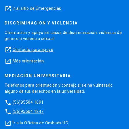
launch
Ir al sitio de Emergencias
DISCRIMINACIÓN Y VIOLENCIA
Orientación y apoyo en casos de discriminación, violencia de
género o violencia sexual.
launch
Contacto para apoyo
launch
Más orientación
MEDIACIÓN UNIVERSITARIA
Teléfonos para orientación y consejo si se ha vulnerado
alguno de tus derechos en la universidad.
phone
(56)95504 1691
phone
(56)95504 1247
launch
Ir a la Oficina de Ombuds UC