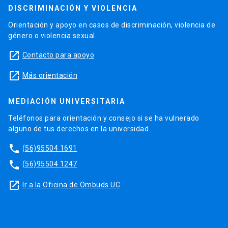
DISCRIMINACIÓN Y VIOLENCIA
Orientación y apoyo en casos de discriminación, violencia de
género o violencia sexual.
launch
Contacto para apoyo
launch
Más orientación
MEDIACIÓN UNIVERSITARIA
Teléfonos para orientación y consejo si se ha vulnerado
alguno de tus derechos en la universidad.
phone
(56)95504 1691
phone
(56)95504 1247
launch
Ir a la Oficina de Ombuds UC