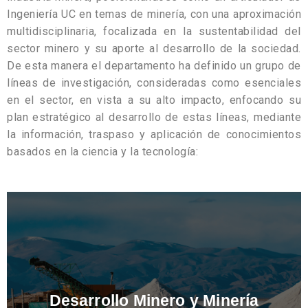
Ingeniería UC en temas de minería, con una aproximación
multidisciplinaria, focalizada en la sustentabilidad del
sector minero y su aporte al desarrollo de la sociedad.
De esta manera el departamento ha definido un grupo de
líneas de investigación, consideradas como esenciales
en el sector, en vista a su alto impacto, enfocando su
plan estratégico al desarrollo de estas líneas, mediante
la información, traspaso y aplicación de conocimientos
basados en la ciencia y la tecnología:
Desarrollo Minero y Minería
Sustentable
En esta línea de investigación se busca abordar temas
en el límite del conocimiento que respondan a los
desafíos que impone el desarrollo sustentable de la
industria y que requieren investigación científica y
desarrollo de aplicaciones tecnológicas para
abordarlos. Se incluyen ámbitos tales como nuevos
métodos de exploración de recursos y distritos
Desarrollo Minero y Minería