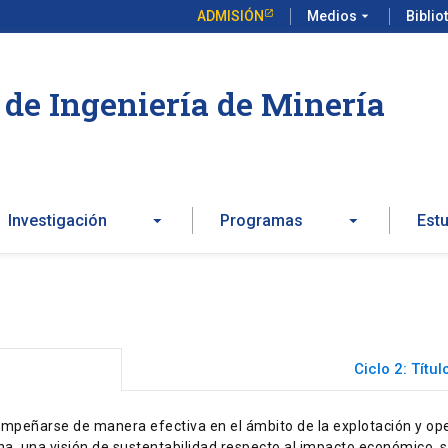
ADMISIÓN
Medios
arrow_drop_down
Biblio
de Ingeniería de Minería
Investigación
Programas
Est
Ciclo 2: Títul
sempeñarse de manera efectiva en el ámbito de la explotación y op
a, una visión de sustentabilidad respecto al impacto económico, s