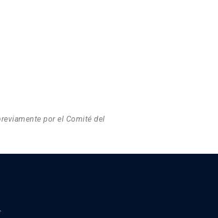
 previamente por el Comité del
a