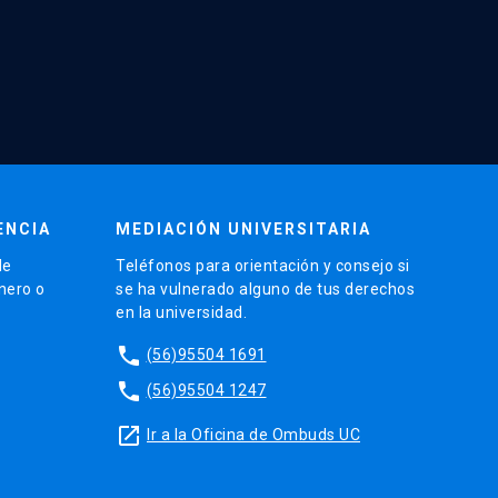
ENCIA
MEDIACIÓN UNIVERSITARIA
de
Teléfonos para orientación y consejo si
énero o
se ha vulnerado alguno de tus derechos
en la universidad.
phone
(56)95504 1691
phone
(56)95504 1247
launch
Ir a la Oficina de Ombuds UC