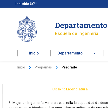
Ir
Ir al sitio UC
al
contenido
Departamento 
Escuela de Ingeniería
Inicio
Departamento
Inicio
Programas
Pregrado
Ciclo 1: Licenciatura
El Major en Ingeniería Minera desarrolla la capacidad de de
conocimiento técnico de las operaciones unitarias de una min