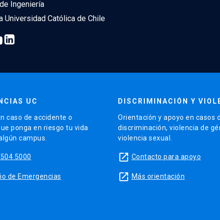
de Ingeniería
ia Universidad Católica de Chile
NCIAS UC
DISCRIMINACIÓN Y VIOL
n caso de accidente o
Orientación y apoyo en casos 
que ponga en riesgo tu vida
discriminación, violencia de g
 algún campus.
violencia sexual.
launch
5504 5000
Contacto para apoyo
launch
sitio de Emergencias
Más orientación