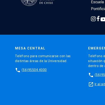
Escuela 
Pontific
MESA CENTRAL
EMERGE
Teléfono para comunicarse con las
Teléfono e
distintas áreas de la Universidad.
situación 
dentro de
phone
(56)95504 4000
phone
(56)9
launch
Ir al 