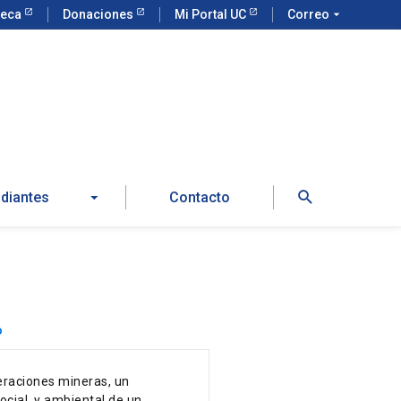
teca
Donaciones
Mi Portal UC
Correo
arrow_drop_down
Buscar
udiantes
Contacto
o
eraciones mineras, un
ocial, y ambiental de un