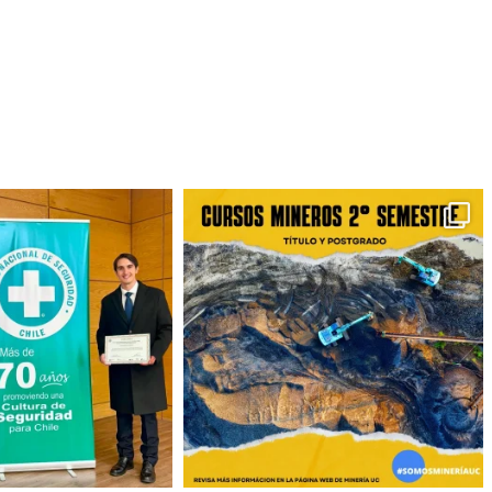
camin,
acto para el
de líderes en
a contribución
ndo.