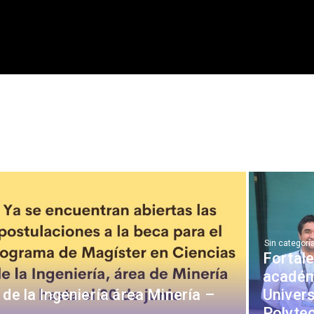
Sin categorí
Fortale
académi
de la Ingeniería área Minería –
Univers
Polyte