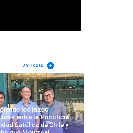
Ver Todas
add
a
ciendo los lazos
cos entre la Pontificia
idad Católica de Chile y
chnique Montreal