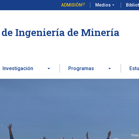
ADMISIÓN
Medios
arrow_drop_down
Biblio
de Ingeniería de Minería
Investigación
Programas
Est