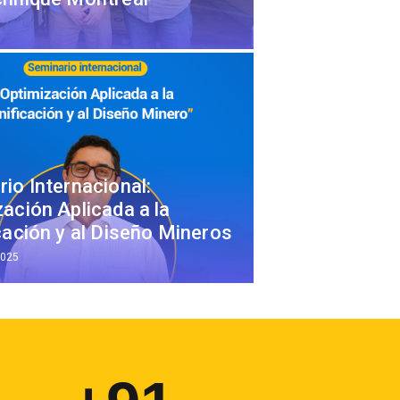
io Internacional:
ación Aplicada a la
cación y al Diseño Mineros
2025