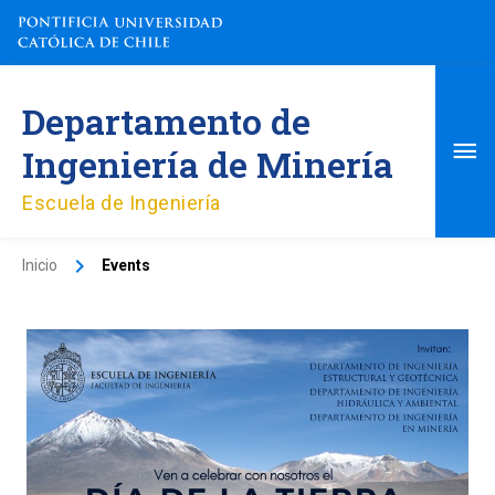
Ir
al
contenido
Me
Departamento de
pri
Ingeniería de Minería
Escuela de Ingeniería
Inicio
Events